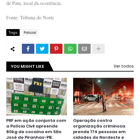
de Patu, local da ocorrência.
Fonte: Tribuna do Norte
Tags
Policial
YOU MIGHT LIKE
Ver todos
PRF em ação conjunta com
Operação contra
a Polícia Civil apreende
organização criminosa
80kg de cocaína em São
prende 174 pessoas em
José de Piranhas-PB.
cidades do Nordeste e