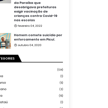
da Paraíba que
desobrigava prefeituras
exigir vacinação de
crianças contra Covid-19
nas escolas
fevereiro 04, 2022
Homem comete suicídio por
enforcamento em Picuí.
outubro 04, 2020
TEGORIES
(134)
ma
(1)
urso
(5)
iano
(3)
ra
(15)
mataú
(1)