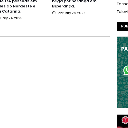
de 174 pessoas em
briga por herança em
Tecno
es do Nordeste e
Esperança.
 Catarina.
Telev
February 24, 2025
ruary 24, 2025
PUB