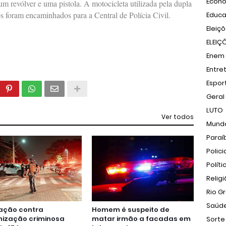
Econ
m revólver e uma pistola. A motocicleta utilizada pela dupla
os foram encaminhados para a Central de Polícia Civil.
Educ
Eleiç
ELEIÇ
Enem
Entre
Espor
Geral
LUTO
Ver todos
Mund
Paraí
Polici
Políti
Relig
Rio G
Saúd
ação contra
Homem é suspeito de
nização criminosa
matar irmão a facadas em
Sorte