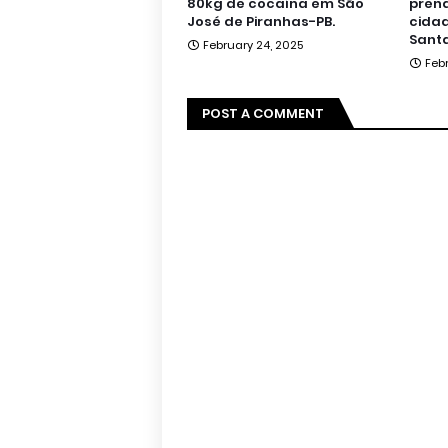
80kg de cocaína em São
pren
José de Piranhas-PB.
cidad
Santa
February 24, 2025
Feb
POST A COMMENT