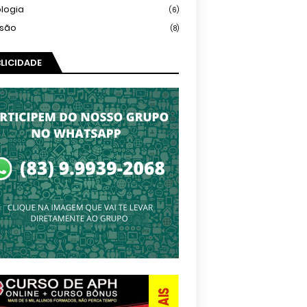
logia
(6)
isão
(8)
LICIDADE