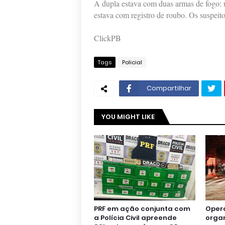
A dupla estava com duas armas de fogo: u
estava com registro de roubo. Os suspeit
ClickPB
Tags
Policial
Compartilhar
YOU MIGHT LIKE
PRF em ação conjunta com
Oper
a Polícia Civil apreende
orga