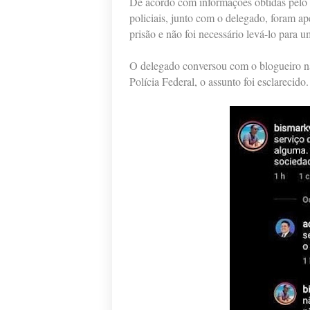
De acordo com informações obtidas pelo 
policiais, junto com o delegado, foram 
prisão e não foi necessário levá-lo para 
O delegado conversou com o blogueiro na
Polícia Federal, o assunto foi esclarecido