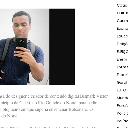
Cotid
Cultu
Curi
Econ
Educ
Eleiç
ELEIÇ
Enem
Entre
Espor
Geral
LUTO
asa do designer e criador de conteúdo digital Bismark Victor,
Mund
nicípio de Caicó, no Rio Grande do Norte, para pedir
Paraí
to blogueiro em que sugeria envenenar Bolsonaro. O
Polici
e do Norte.
Políti