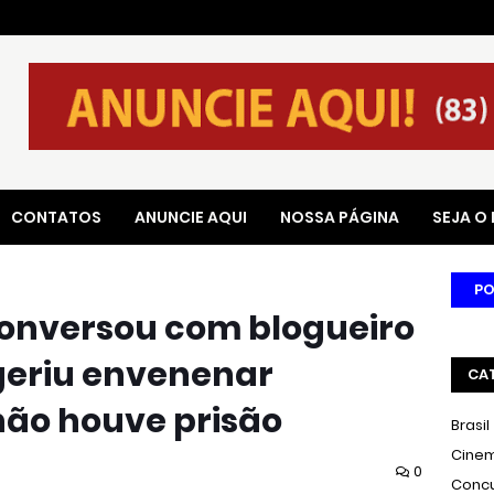
CONTATOS
ANUNCIE AQUI
NOSSA PÁGINA
SEJA O
PO
 conversou com blogueiro
geriu envenenar
CA
não houve prisão
Brasil
Cine
0
Conc