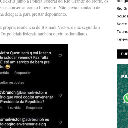
ClickPB junto a Polícia Federal do Rio Grande do Norte, os
Relig
apenas conversar com o blogueiro. Não havia mandado de
Rio G
uma delegacia para prestar depoimento.
Saúd
Sorte
 própria residência de Bismark Victor, e que segundo a
Tecno
. Os policiais federais também ouviu os familiares.
Telev
PUB