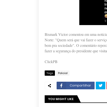
Bismark Victor comentou em uma notícia
Norte: "Quem será que vai fazer o serviç
bem pra sociedade". O comentário repercut
fazer a segurança do presidente que visit
ClickPB
Tags
Policial
Compartilhar
YOU MIGHT LIKE