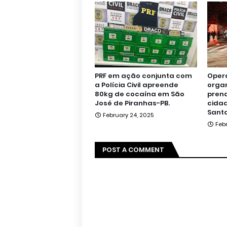
PRF em ação conjunta com
Oper
a Polícia Civil apreende
orga
80kg de cocaína em São
pren
José de Piranhas-PB.
cidad
Santa
February 24, 2025
Feb
POST A COMMENT