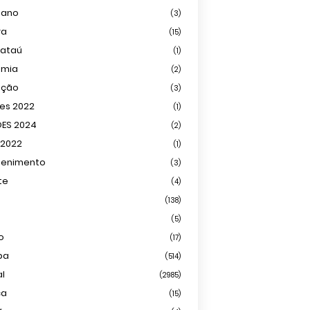
iano
(3)
ra
(15)
mataú
(1)
omia
(2)
ação
(3)
ões 2022
(1)
ÕES 2024
(2)
 2022
(1)
tenimento
(3)
te
(4)
(138)
(5)
o
(17)
ba
(514)
al
(2985)
ca
(15)