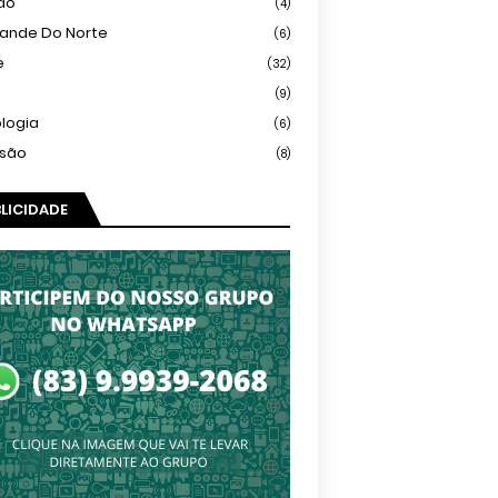
ião
(4)
rande Do Norte
(6)
e
(32)
(9)
logia
(6)
isão
(8)
LICIDADE