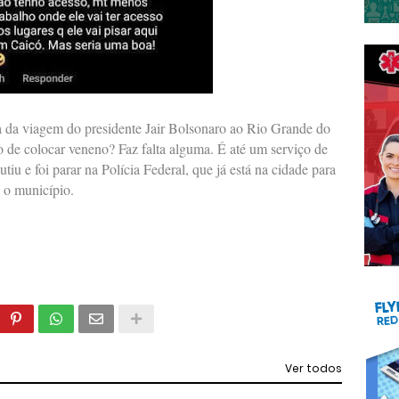
 da viagem do presidente Jair Bolsonaro ao Rio Grande do
o de colocar veneno? Faz falta alguma. É até um serviço de
iu e foi parar na Polícia Federal, que já está na cidade para
a o município.
Ver todos