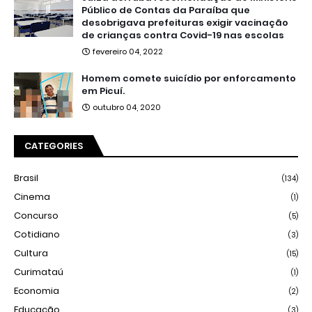
Público de Contas da Paraíba que
desobrigava prefeituras exigir vacinação
de crianças contra Covid-19 nas escolas
fevereiro 04, 2022
Homem comete suicídio por enforcamento
em Picuí.
outubro 04, 2020
CATEGORIES
Brasil
(134)
Cinema
(1)
Concurso
(5)
Cotidiano
(3)
Cultura
(15)
Curimataú
(1)
Economia
(2)
Educação
(3)