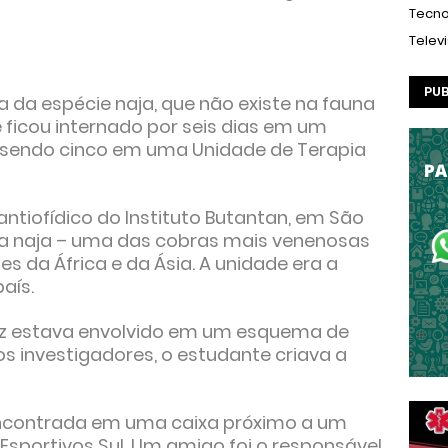
Tecno
Telev
PUB
a da espécie naja, que não existe na fauna
Ele ficou internado por seis dias em um
, sendo cinco em uma Unidade de Terapia
antiofídico do Instituto Butantan, em São
da naja – uma das cobras mais venenosas
es da África e da Ásia. A unidade era a
aís.
apaz estava envolvido em um esquema de
os investigadores, o estudante criava a
i encontrada em uma caixa próximo a um
Esportivos Sul. Um amigo foi o responsável