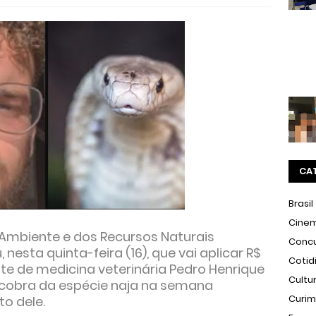
CA
Brasil
Cine
o Ambiente e dos Recursos Naturais
Conc
nesta quinta-feira (16), que vai aplicar R$
Cotid
te de medicina veterinária Pedro Henrique
Cultu
cobra da espécie naja na semana
Curi
o dele.