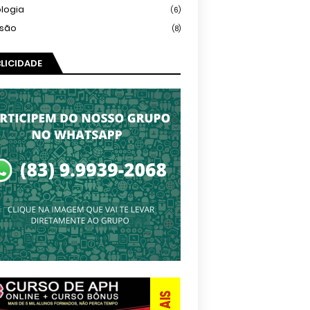
logia
(6)
isão
(8)
LICIDADE