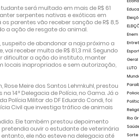
Econ
tudante será multado em mais de R$ 61
Educ
anter serpentes nativas e exóticas em
Eleiç
á os parentes vão receber sanção de R$ 8,5
ELEIÇ
ado a ação de resgate do animal.
Enem
 suspeito de abandonar a naja próximo a
Entre
, vai receber multa de R$ 81,3 mil. Segundo
Espor
 dificultar a ação do instituto, manter
Geral
m locais inapropriados e sem autorização,
LUTO
Mund
Paraí
, Rose Meire dos Santos Lehmkuhl, prestou
na 14ª Delegacia de Polícia, no Gama. Já o
Polici
a Polícia Militar do DF Eduardo Condi, foi
Políti
ia Civil que investiga tráfico de animais
Relig
Rio G
eendido. Ele também prestou depoimento
Saúd
il pretendia ouvir o estudante de veterinária
entanto, ele não esteve na delegacia até
Sorte