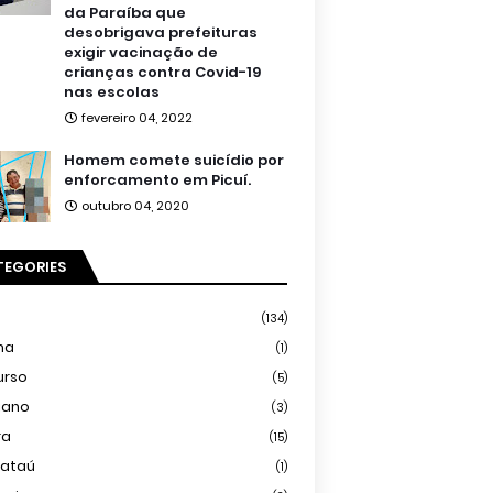
da Paraíba que
desobrigava prefeituras
exigir vacinação de
crianças contra Covid-19
nas escolas
fevereiro 04, 2022
Homem comete suicídio por
enforcamento em Picuí.
outubro 04, 2020
TEGORIES
(134)
ma
(1)
urso
(5)
iano
(3)
ra
(15)
mataú
(1)