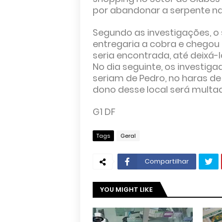
por abandonar a serpente naj
Segundo as investigações, o 
entregaria a cobra e chegou 
seria encontrada, até deixá-
No dia seguinte, os investi
seriam de Pedro, no haras de
dono desse local será multa
G1 DF
Tags
Geral
Compartilhar
YOU MIGHT LIKE