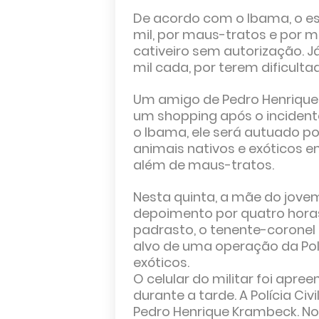
De acordo com o Ibama, o es
mil, por maus-tratos e por m
cativeiro sem autorização. J
mil cada, por terem dificult
Um amigo de Pedro Henrique,
um shopping após o incidente
o Ibama, ele será autuado por
animais nativos e exóticos e
além de maus-tratos.
Nesta quinta, a mãe do jovem
depoimento por quatro horas 
padrasto, o tenente-coronel d
alvo de uma operação da Políc
exóticos.
O celular do militar foi apr
durante a tarde. A Polícia Civ
Pedro Henrique Krambeck. No 