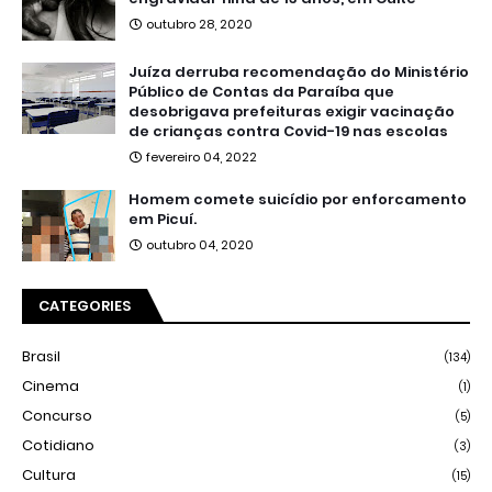
outubro 28, 2020
Juíza derruba recomendação do Ministério
Público de Contas da Paraíba que
desobrigava prefeituras exigir vacinação
de crianças contra Covid-19 nas escolas
fevereiro 04, 2022
Homem comete suicídio por enforcamento
em Picuí.
outubro 04, 2020
CATEGORIES
Brasil
(134)
Cinema
(1)
Concurso
(5)
Cotidiano
(3)
Cultura
(15)