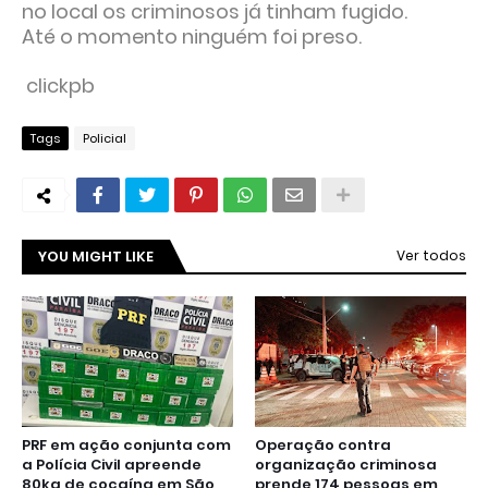
no local os criminosos já tinham fugido.
Até o momento ninguém foi preso.
clickpb
Tags
Policial
YOU MIGHT LIKE
Ver todos
PRF em ação conjunta com
Operação contra
a Polícia Civil apreende
organização criminosa
80kg de cocaína em São
prende 174 pessoas em