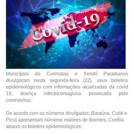
Municípios do Curimataú e Seridó Paraibanos
divulgaram nesta segunda-feira (22), seus boletins
epidemiológicos com informações atualizadas da covid
19, doença infectocontagiosa provocada pelo
coronavírus.
De acordo com os números divulgados, Baraúna, Cuité e
Picuí apresentam números maiores de doentes. Confira
abaixo os boletins epidemiológicos: