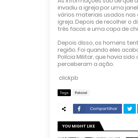
As informações são de que a
invadiu a igreja por uma jane
vários materiais usados nas
igreja. Depois de recolher o 
três facas e uma capa de ch
Depois disso, os homens te
região. Foi quando eles aca
Polícia Militar, que havia sid
perceberam a ação.
clickpb
Tags
Policial
Compartilhar
YOU MIGHT LIKE