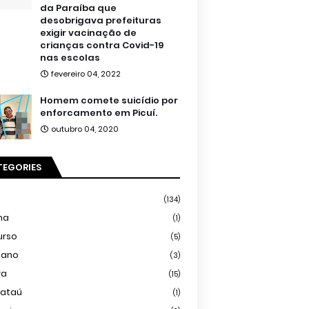
da Paraíba que
desobrigava prefeituras
exigir vacinação de
crianças contra Covid-19
nas escolas
fevereiro 04, 2022
Homem comete suicídio por
enforcamento em Picuí.
outubro 04, 2020
TEGORIES
(134)
ma
(1)
urso
(5)
iano
(3)
ra
(15)
mataú
(1)