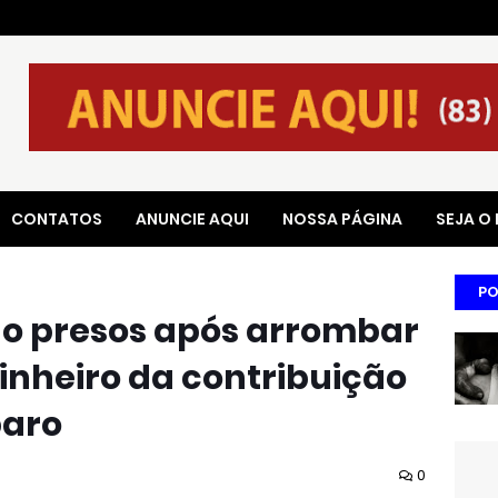
CONTATOS
ANUNCIE AQUI
NOSSA PÁGINA
SEJA O
PO
são presos após arrombar
dinheiro da contribuição
paro
0