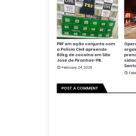
PRF em ação conjunta com
Oper
a Polícia Civil apreende
orga
80kg de cocaína em São
pren
José de Piranhas-PB.
cidad
Santa
February 24, 2025
Feb
POST A COMMENT