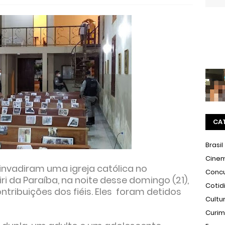
CA
Brasil
Cine
nvadiram uma igreja católica no
Conc
i da Paraíba, na noite desse domingo (21),
Cotid
ntribuições dos fiéis. Eles foram detidos
Cultu
Curi