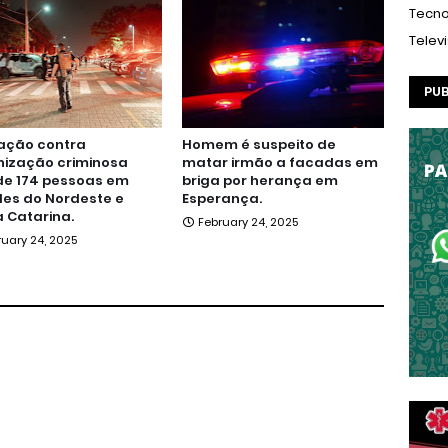
Tecno
Telev
PUB
ação contra
Homem é suspeito de
nização criminosa
matar irmão a facadas em
de 174 pessoas em
briga por herança em
es do Nordeste e
Esperança.
 Catarina.
February 24, 2025
ruary 24, 2025