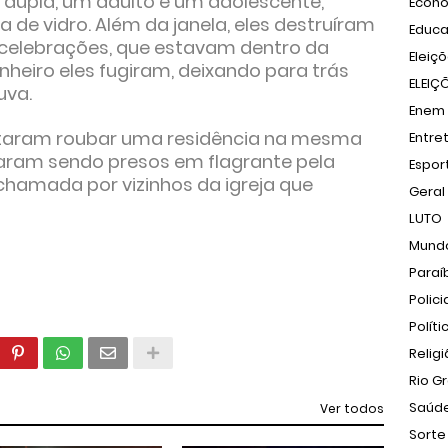
 dupla, um adulto e um adolescente,
Econ
la de vidro. Além da janela, eles destruíram
Educ
 celebrações, que estavam dentro da
Eleiç
dinheiro eles fugiram, deixando para trás
ELEIÇ
uva.
Enem
ntaram roubar uma residência na mesma
Entre
baram sendo presos em flagrante pela
Espor
o chamada por vizinhos da igreja que
Geral
LUTO
Mund
Paraí
Polici
Políti
Relig
Rio G
Saúd
Ver todos
Sorte