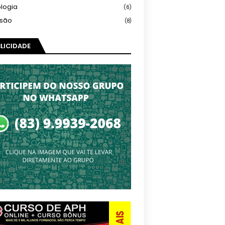
logia
(6)
isão
(8)
LICIDADE