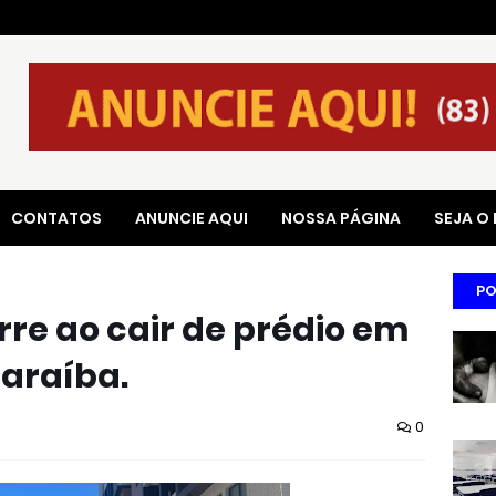
CONTATOS
ANUNCIE AQUI
NOSSA PÁGINA
SEJA O
PO
re ao cair de prédio em
Paraíba.
0