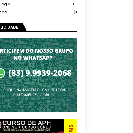
logia
(6)
isão
(8)
LICIDADE