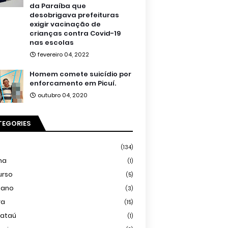
da Paraíba que
desobrigava prefeituras
exigir vacinação de
crianças contra Covid-19
nas escolas
fevereiro 04, 2022
Homem comete suicídio por
enforcamento em Picuí.
outubro 04, 2020
TEGORIES
(134)
ma
(1)
urso
(5)
iano
(3)
ra
(15)
mataú
(1)