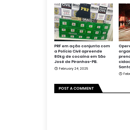
PRF em ação conjunta com
Oper
a Polícia Civil apreende
orga
80kg de cocaína em São
pren
José de Piranhas-PB.
cidad
Santa
February 24, 2025
Feb
POST A COMMENT