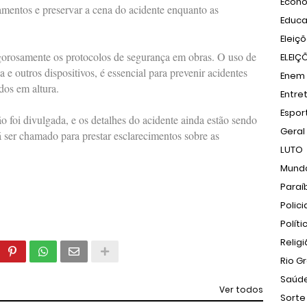
Econ
tamentos e preservar a cena do acidente enquanto as
Educ
Eleiç
igorosamente os protocolos de segurança em obras. O uso de
ELEIÇ
 e outros dispositivos, é essencial para prevenir acidentes
Enem
dos em altura.
Entre
Espor
 foi divulgada, e os detalhes do acidente ainda estão sendo
Geral
 ser chamado para prestar esclarecimentos sobre as
LUTO
Mund
Paraí
Polici
Políti
Relig
Rio G
Saúd
Ver todos
Sorte