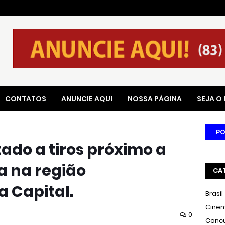
CONTATOS
ANUNCIE AQUI
NOSSA PÁGINA
SEJA O
PO
do a tiros próximo a
a na região
CA
 Capital.
Brasil
Cine
0
Conc