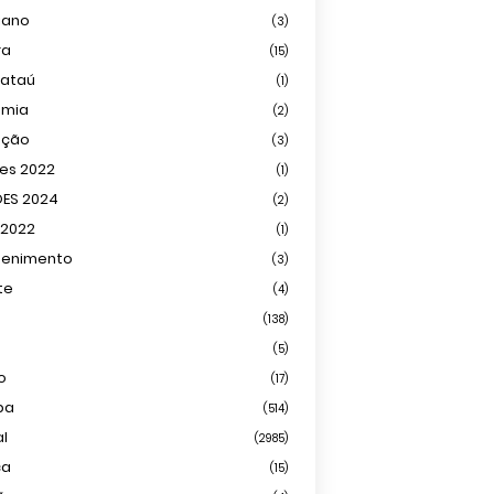
iano
(3)
ra
(15)
mataú
(1)
omia
(2)
ação
(3)
ões 2022
(1)
ÕES 2024
(2)
 2022
(1)
tenimento
(3)
te
(4)
(138)
(5)
o
(17)
ba
(514)
al
(2985)
ca
(15)