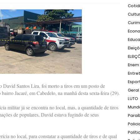
Cotid
Cultu
Curi
Econ
Educ
Eleiç
ELEIÇ
Enem
Entre
Espor
David Santos Lira, foi morto a tiros em um posto de
Geral
o bairro Jacaré, em Cabedelo, na manhã desta sexta-feira (29).
LUTO
a militar já se encontra no local, mas, a quantidade de tiros
Mund
mações de populares, David estava fugindo de seus
Paraí
Polici
Políti
ícia no local, para constatar a quantidade de tiros e de qual