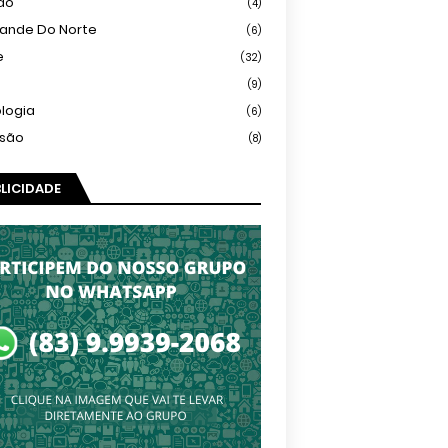
ião
(4)
rande Do Norte
(6)
e
(32)
(9)
logia
(6)
isão
(8)
LICIDADE