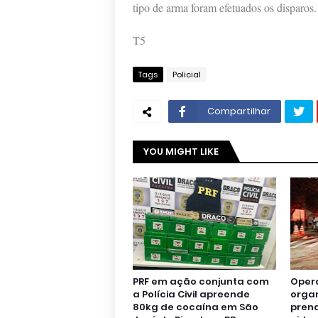
tipo de arma foram efetuados os disparos.
T5
Tags
Policial
Compartilhar
YOU MIGHT LIKE
PRF em ação conjunta com
Oper
a Polícia Civil apreende
orga
80kg de cocaína em São
pren