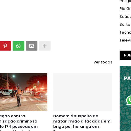
Relig
Rio G
Saúd
Sorte
Tecno
Telev
PUB
Ver todos
ação contra
Homem é suspeito de
nização criminosa
matar irmão a facadas em
de 174 pessoas em
briga por herança em