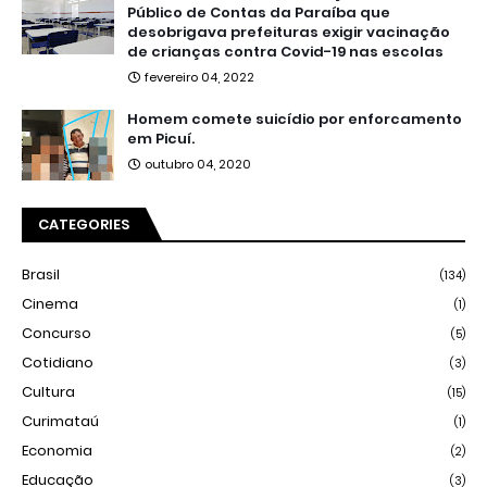
Público de Contas da Paraíba que
desobrigava prefeituras exigir vacinação
de crianças contra Covid-19 nas escolas
fevereiro 04, 2022
Homem comete suicídio por enforcamento
em Picuí.
outubro 04, 2020
CATEGORIES
Brasil
(134)
Cinema
(1)
Concurso
(5)
Cotidiano
(3)
Cultura
(15)
Curimataú
(1)
Economia
(2)
Educação
(3)