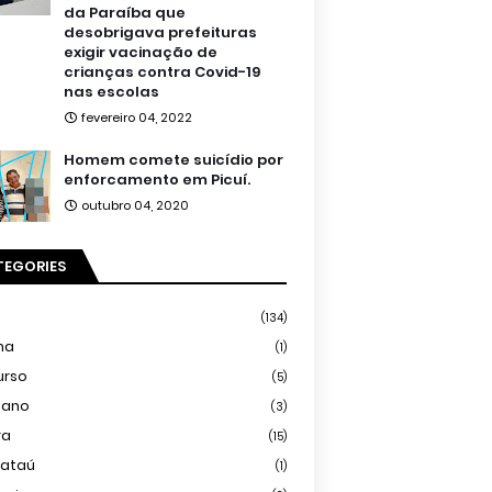
da Paraíba que
desobrigava prefeituras
exigir vacinação de
crianças contra Covid-19
nas escolas
fevereiro 04, 2022
Homem comete suicídio por
enforcamento em Picuí.
outubro 04, 2020
TEGORIES
(134)
ma
(1)
urso
(5)
iano
(3)
ra
(15)
mataú
(1)