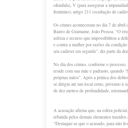
ofendida), V (para assegurar a impunidad
feminino); artigo 211 (ocultação de cadá
Os crimes aconteceram no dia 7 de abril d
Bairro de Gramame, João Pessoa. “O réu
asfixia e recurso que impossibilitou a de
e contra a mulher por razões da condição 
seu cadáver em seguida”, diz parte da de
No dia dos crimes, conforme o processo,
reside com sua mãe e padrasto, quando ‘S
próprias mãos”. Após a prática dos delit
se dirigiu até um local ermo, próximo à 
de dez metros de profundidade, retornand
A acusação afirma que, na esfera policial,
rebatida pelos demais elementos trazidos 
“Destaque-se que o acusado, para não leva