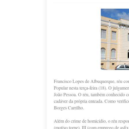
Francisco Lopes de Albuquerque, réu conf
Popular nesta terça-feira (18). O julgame
João Pessoa. O réu, também conhecido com
cadáver da própria enteada. Como verifico
Borges Carrilho.
Além do crime de homicídio, o réu respond
(motivo torpe), III (com emprego de asfix