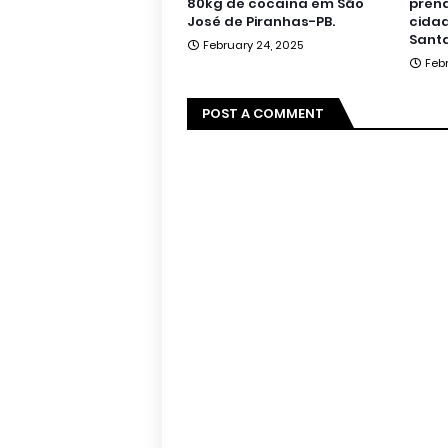
80kg de cocaína em São
pren
José de Piranhas-PB.
cidad
Santa
February 24, 2025
Feb
POST A COMMENT