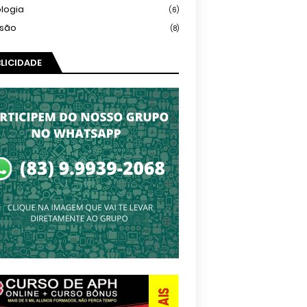
logia
(6)
isão
(8)
LICIDADE