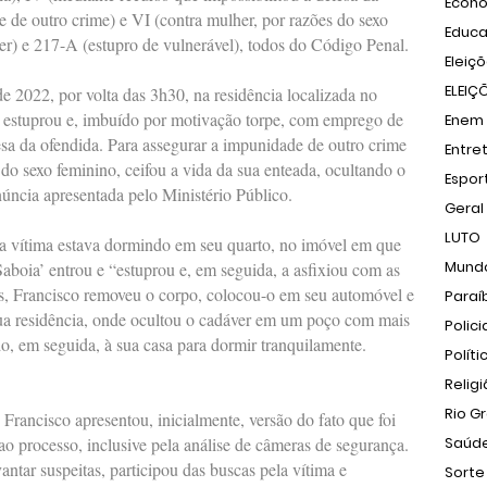
Econ
e de outro crime) e VI (contra mulher, por razões do sexo
Educ
ver) e 217-A (estupro de vulnerável), todos do Código Penal.
Eleiç
ELEIÇ
e 2022, por volta das 3h30, na residência localizada no
 estuprou e, imbuído por motivação torpe, com emprego de
Enem
fesa da ofendida. Para assegurar a impunidade de outro crime
Entre
do sexo feminino, ceifou a vida da sua enteada, ocultando o
Espor
núncia apresentada pelo Ministério Público.
Geral
LUTO
 a vítima estava dormindo em seu quarto, no imóvel em que
Mund
aboia’ entrou e “estuprou e, em seguida, a asfixiou com as
os, Francisco removeu o corpo, colocou-o em seu automóvel e
Paraí
sua residência, onde ocultou o cadáver em um poço com mais
Polici
o, em seguida, à sua casa para dormir tranquilamente.
Políti
Relig
Rio G
 Francisco apresentou, inicialmente, versão do fato que foi
ao processo, inclusive pela análise de câmeras de segurança.
Saúd
ntar suspeitas, participou das buscas pela vítima e
Sorte