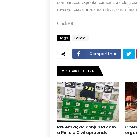
compareceu espontaneamente à delegacia v
divergências em sua narrativa, o réu final
ClickPB
Tags
Policial
Compartilhar
YOU MIGHT LIKE
PRF em ação conjunta com
Oper
a Polícia Civil apreende
orga