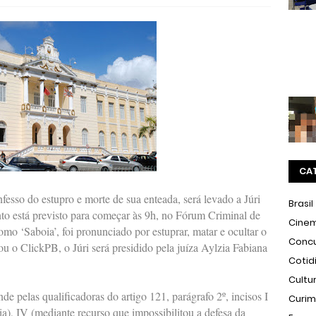
CA
esso do estupro e morte de sua enteada, será levado a Júri
Brasil
nto está previsto para começar às 9h, no Fórum Criminal de
Cine
o ‘Saboia’, foi pronunciado por estuprar, matar e ocultar o
Conc
u o ClickPB, o Júri será presidido pela juíza Aylzia Fabiana
Cotid
Cultu
e pelas qualificadoras do artigo 121, parágrafo 2º, incisos I
Curi
ia), IV (mediante recurso que impossibilitou a defesa da