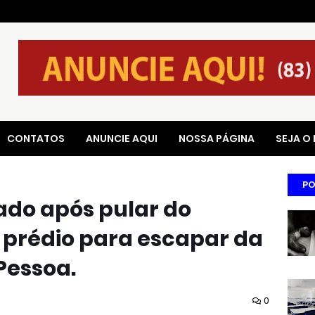
CONTATOS
ANUNCIE AQUI
NOSSA PÁGINA
SEJA O
PO
do após pular do
 prédio para escapar da
Pessoa.
0