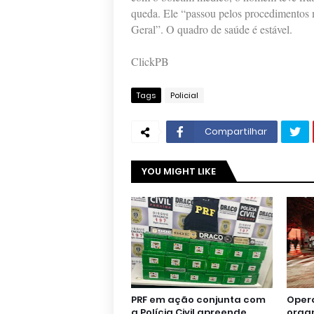
queda. Ele “passou pelos procedimentos 
Geral”. O quadro de saúde é estável.
ClickPB
Tags
Policial
Compartilhar
YOU MIGHT LIKE
PRF em ação conjunta com
Oper
a Polícia Civil apreende
orga