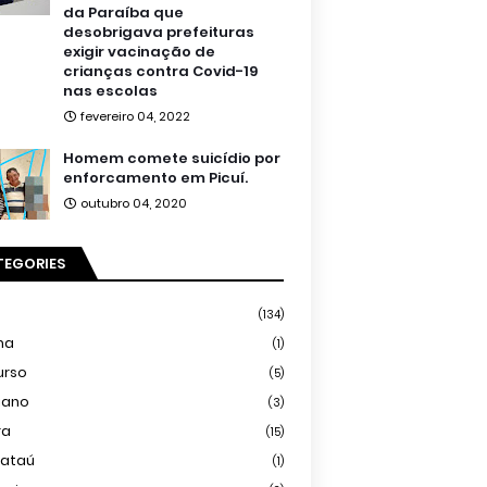
da Paraíba que
desobrigava prefeituras
exigir vacinação de
crianças contra Covid-19
nas escolas
fevereiro 04, 2022
Homem comete suicídio por
enforcamento em Picuí.
outubro 04, 2020
TEGORIES
(134)
ma
(1)
urso
(5)
iano
(3)
ra
(15)
mataú
(1)