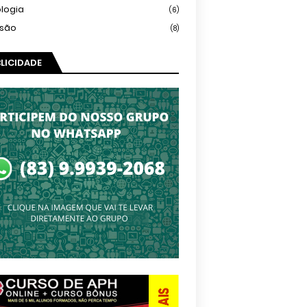
logia
(6)
isão
(8)
LICIDADE