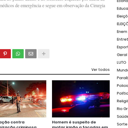
Econ
médicos de emergência e segue em observação da Cirurgia
Educ
Eleiç
ELEIÇ
Enem
Entre
Espor
Geral
LUTO
Ver todos
Mund
Paraí
Polici
Políti
Relig
Rio G
Saúd
ação contra
Homem é suspeito de
Sorte
nização criminosa
matar irmão a facadas em