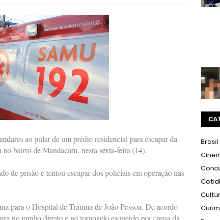
CA
ndares ao pular de um prédio residencial para escapar da
Brasil
no bairro de Mandacaru, nesta sexta-feira (14).
Cine
Conc
o de prisão e tentou escapar dos policiais em operação nas
Cotid
Cultu
ima para o Hospital de Trauma de João Pessoa. De acordo
Curi
ura no punho direito e no tornozelo esquerdo por causa da