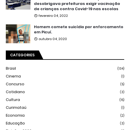
desobrigava prefeituras exigir vacinação
de crianças contra Covid-19 nas escolas
fevereiro 04, 2022
Homem comete suicídio por enforcamento
em Picuí.
outubro 04, 2020
CATEGORIES
Brasil
(134)
Cinema
(1)
Concurso
(5)
Cotidiano
(3)
Cultura
(15)
Curimataú
(1)
Economia
(2)
Educação
(3)