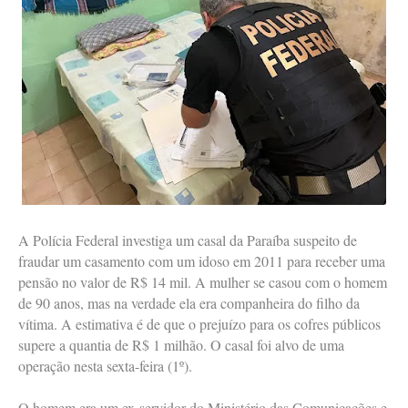
A Polícia Federal investiga um casal da Paraíba suspeito de
fraudar um casamento com um idoso em 2011 para receber uma
pensão no valor de R$ 14 mil. A mulher se casou com o homem
de 90 anos, mas na verdade ela era companheira do filho da
vítima. A estimativa é de que o prejuízo para os cofres públicos
supere a quantia de R$ 1 milhão. O casal foi alvo de uma
operação nesta sexta-feira (1º).
O homem era um ex-servidor do Ministério das Comunicações e