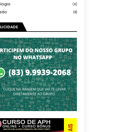
logia
(6)
isão
(8)
LICIDADE