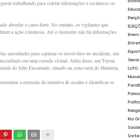
Econ
eguem trabalhando para coletar informações e esclarecer os
Educ
Eleiç
ado abordar o carro-forte. No entanto, os vigilantes que
ELEIÇ
liram a ação criminosa. Até o momento não há informações
Enem
Entre
Espor
as autoridades para capturar os envolvidos no incidente, um
Geral
incendiado em uma estrada vicinal. Além disso, um Toyota
trada do Sítio Encantado, situado na zona rural de Matureia.
LUTO
Mund
erminar a extensão da tentativa de assalto e identificar os
Paraí
Polici
Políti
Relig
Rio G
Saúd
Sorte