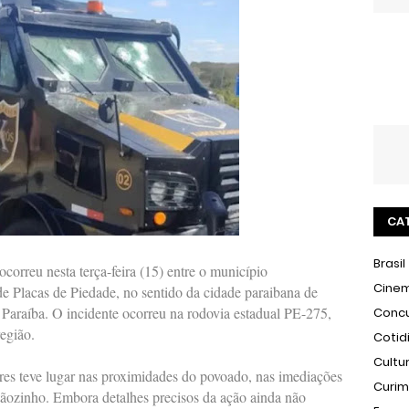
CA
Brasil
ocorreu nesta terça-feira (15) entre o município
Cine
 Placas de Piedade, no sentido da cidade paraibana de
Paraíba. O incidente ocorreu na rodovia estadual PE-275,
Conc
egião.
Cotid
Cultu
ores teve lugar nas proximidades do povoado, nas imediações
Curi
tãozinho. Embora detalhes precisos da ação ainda não