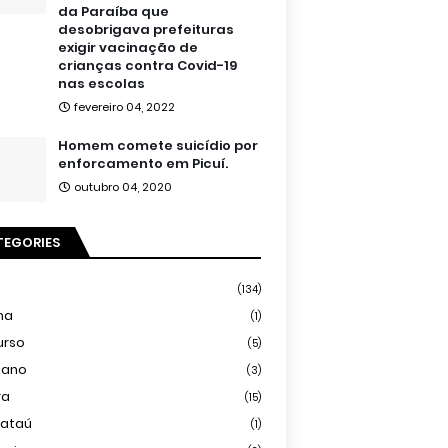
da Paraíba que
desobrigava prefeituras
exigir vacinação de
crianças contra Covid-19
nas escolas
fevereiro 04, 2022
Homem comete suicídio por
enforcamento em Picuí.
outubro 04, 2020
TEGORIES
(134)
ma
(1)
urso
(5)
iano
(3)
ra
(15)
mataú
(1)