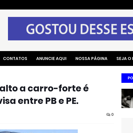
CONTATOS
ANUNCIE AQUI
NOSSA PÁGINA
SEJA O
PO
alto a carro-forte é
isa entre PB e PE.
0