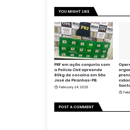
YOU MIGHT LIKE
PRF em ação conjunta com
Oper
a Polícia Civil apreende
orga
80kg de cocaína em São
pren
José de Piranhas-PB.
cidad
Santa
February 24, 2025
Feb
POST A COMMENT