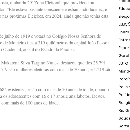
Econ
ta, titular da 29ª Zona Eleitoral, que providenciou a
Educ
itor. “Ele estava bastante consciente e esbanjando lucidez, e
o nas próximas Eleições, em 2024, ainda que não tenha esta
Eleiç
ELEIÇ
Enem
 de julho de 1919 e votará no Colégio Nossa Senhora de
Entre
 de Monteiro fica a 319 quilômetros da capital João Pessoa
Espor
ri Ocidental, ao sul do Estado da Paraíba.
Geral
l, Makarena Silva Targino Nunes, destacou que dos 25.791
LUTO
519 são mulheres eleitoras com mais de 70 anos, e 1.219 são
Mund
Paraí
Polici
.684 existentes, estão com mais de 70 anos de idade, quando
Políti
ra os adolescentes com 16 e 17 anos e analfabetos. Destes,
l com mais de 100 anos de idade.
Relig
Rio G
Saúd
Sorte