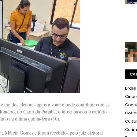
CA
Brasil
Cine
 é um dos eleitores aptos a votar e pode contribuir com as
Conc
Monteiro, no Cariri da Paraíba, o idoso buscou o cartório
Cotid
ítulo na última quinta-feira (10).
Cultu
Curi
a Márcia Gomes e foram recebidos pelo juiz eleitoral