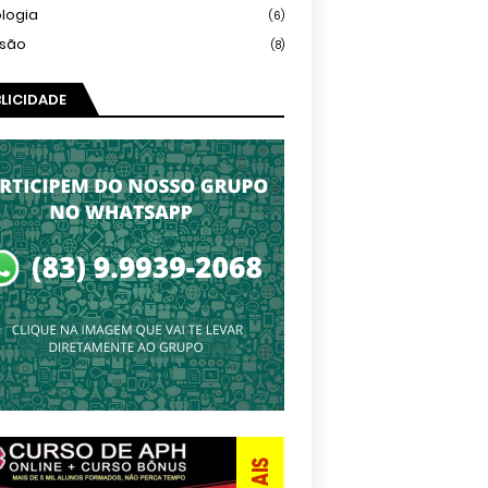
logia
(6)
isão
(8)
LICIDADE