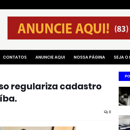
CONTATOS
ANUNCIE AQUI
NOSSA PÁGINA
SEJA O
PO
oso regulariza cadastro
íba.
0