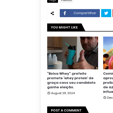
Tags
Política
Compartilhar
YOU MIGHT LIKE
“Bolsa Whey”: prefeito
Comi
promete ‘whey protein’ de
aprov
graça caso seu candidato
proíb
ganhe eleição.
de az
influ
August 29, 2024
Dec
POST A COMMENT