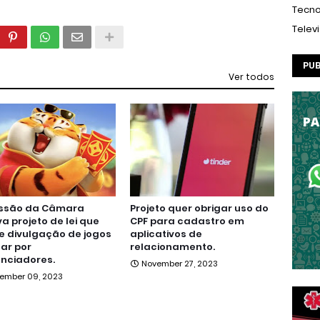
Tecno
Telev
PUB
Ver todos
ssão da Câmara
Projeto quer obrigar uso do
a projeto de lei que
CPF para cadastro em
e divulgação de jogos
aplicativos de
ar por
relacionamento.
enciadores.
November 27, 2023
ember 09, 2023