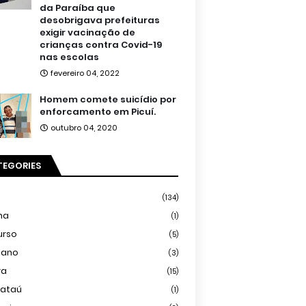
da Paraíba que
desobrigava prefeituras
exigir vacinação de
crianças contra Covid-19
nas escolas
fevereiro 04, 2022
Homem comete suicídio por
enforcamento em Picuí.
outubro 04, 2020
TEGORIES
(134)
ma
(1)
urso
(5)
iano
(3)
ra
(15)
mataú
(1)