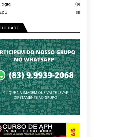
logia
(6)
isão
(8)
LICIDADE