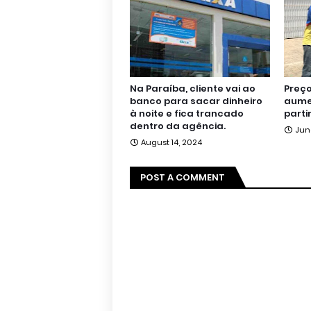
Na Paraíba, cliente vai ao
Preço
banco para sacar dinheiro
aumen
à noite e fica trancado
parti
dentro da agência.
Jun
August 14, 2024
POST A COMMENT