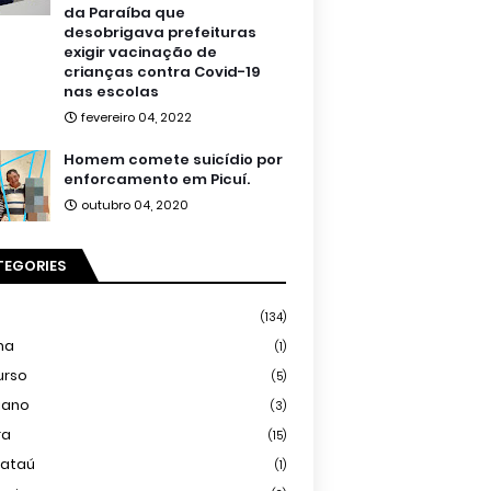
da Paraíba que
desobrigava prefeituras
exigir vacinação de
crianças contra Covid-19
nas escolas
fevereiro 04, 2022
Homem comete suicídio por
enforcamento em Picuí.
outubro 04, 2020
TEGORIES
(134)
ma
(1)
urso
(5)
iano
(3)
ra
(15)
mataú
(1)