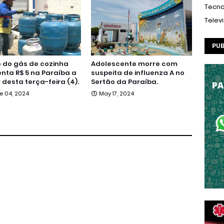
Tecno
Telev
PUB
 do gás de cozinha
Adolescente morre com
ta R$ 5 na Paraíba a
suspeita de influenza A no
r desta terça-feira (4).
Sertão da Paraíba.
e 04, 2024
May 17, 2024