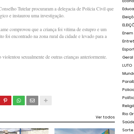
Econ
Conselho Tutelar procuraram a delegacia de Polícia Civil que
Educ
gico e instaurou uma investigação.
Eleiç
ELEIÇ
xame comprovou que a criança foi vítima de estupro e um
Enem
to foi encontrado na zona rural da cidade e levado para a
Entre
Espor
do violentou sexualmente de outras crianças anteriormente.
Geral
LUTO
Mund
Paraí
Polici
Políti
Relig
Rio G
Ver todos
Saúd
Sorte