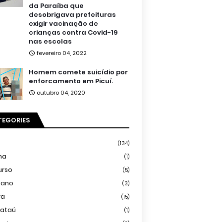
da Paraíba que
desobrigava prefeituras
exigir vacinação de
crianças contra Covid-19
nas escolas
fevereiro 04, 2022
Homem comete suicídio por
enforcamento em Picuí.
outubro 04, 2020
TEGORIES
(134)
ma
(1)
urso
(5)
iano
(3)
ra
(15)
mataú
(1)