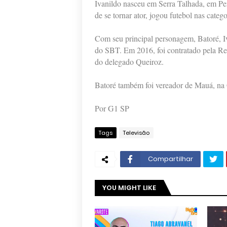
Ivanildo nasceu em Serra Talhada, em Pe
de se tornar ator, jogou futebol nas categ
Com seu principal personagem, Batoré, I
do SBT. Em 2016, foi contratado pela Re
do delegado Queiroz.
Batoré também foi vereador de Mauá, na 
Por G1 SP
Tags
Televisão
Compartilhar
YOU MIGHT LIKE