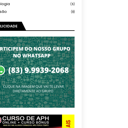
logia
(6)
isão
(8)
LICIDADE