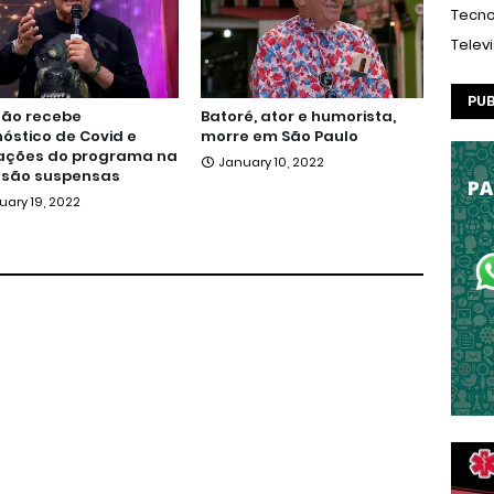
Tecno
Telev
PUB
tão recebe
Batoré, ator e humorista,
óstico de Covid e
morre em São Paulo
ações do programa na
January 10, 2022
 são suspensas
uary 19, 2022