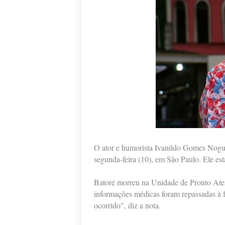
O ator e humorista Ivanildo Gomes Nogue
segunda-feira (10), em São Paulo. Ele es
Batoré morreu na Unidade de Pronto Aten
informações médicas foram repassadas à f
ocorrido", diz a nota.