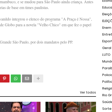
Econ
rnambuco, e se mudou para São Paulo ainda criança. Antes
orias de base em times paulistas.
Educ
Eleiç
vanildo integrou o elenco do programa "A Praça é Nossa",
ELEIÇ
de Globo para a novela "Velho Chico" em que fez o papel
Enem
Entre
Espor
Grande São Paulo, por dois mandatos pelo PP.
Geral
LUTO
Mund
Paraí
Polici
Políti
Relig
Ver todos
Rio G
Saúd
Sorte