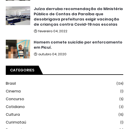
Juíza derruba recomendação do Ministério
Público de Contas da Paraíba que
desobrigava prefeituras exigir vacinação
de crianças contra Covid-19 nas escolas
fevereiro 04, 2022
Homem comete suicídio por enforcamento
em Picuí.
outubro 04, 2020
CATEGORIES
Brasil
(134)
Cinema
(1)
Concurso
(5)
Cotidiano
(3)
Cultura
(15)
Curimataú
(1)