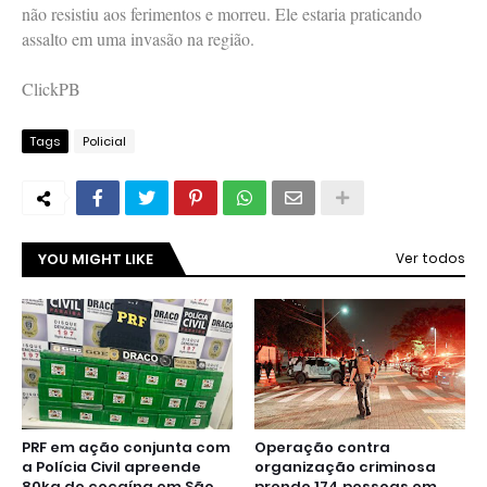
não resistiu aos ferimentos e morreu. Ele estaria praticando
assalto em uma invasão na região.
ClickPB
Tags
Policial
YOU MIGHT LIKE
Ver todos
PRF em ação conjunta com
Operação contra
a Polícia Civil apreende
organização criminosa
80kg de cocaína em São
prende 174 pessoas em