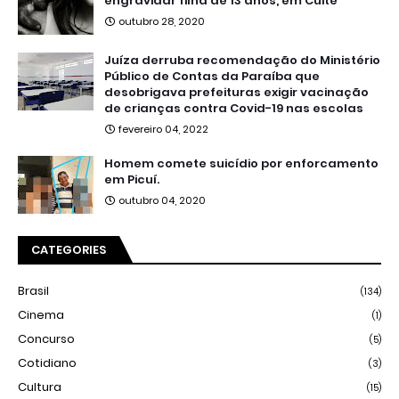
engravidar filha de 13 anos, em Cuité
outubro 28, 2020
Juíza derruba recomendação do Ministério
Público de Contas da Paraíba que
desobrigava prefeituras exigir vacinação
de crianças contra Covid-19 nas escolas
fevereiro 04, 2022
Homem comete suicídio por enforcamento
em Picuí.
outubro 04, 2020
CATEGORIES
Brasil
(134)
Cinema
(1)
Concurso
(5)
Cotidiano
(3)
Cultura
(15)