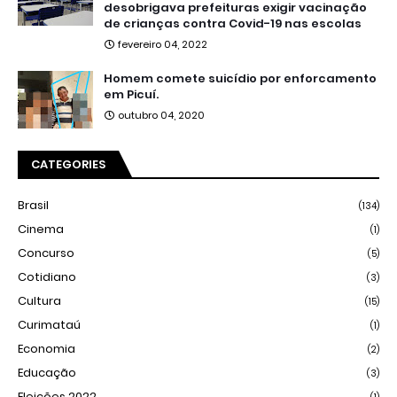
desobrigava prefeituras exigir vacinação
de crianças contra Covid-19 nas escolas
fevereiro 04, 2022
Homem comete suicídio por enforcamento
em Picuí.
outubro 04, 2020
CATEGORIES
Brasil
(134)
Cinema
(1)
Concurso
(5)
Cotidiano
(3)
Cultura
(15)
Curimataú
(1)
Economia
(2)
Educação
(3)
Eleições 2022