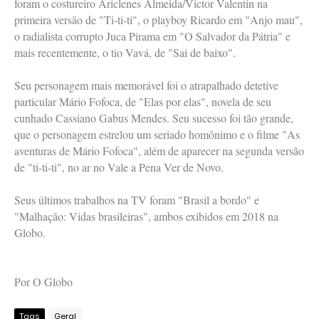
foram o costureiro Ariclenes Almeida/Victor Valentin na
primeira versão de "Ti-ti-ti", o playboy Ricardo em "Anjo mau",
o radialista corrupto Juca Pirama em "O Salvador da Pátria" e
mais recentemente, o tio Vavá, de "Sai de baixo".
Seu personagem mais memorável foi o atrapalhado detetive
particular Mário Fofoca, de "Elas por elas", novela de seu
cunhado Cassiano Gabus Mendes. Seu sucesso foi tão grande,
que o personagem estrelou um seriado homônimo e o filme "As
aventuras de Mário Fofoca", além de aparecer na segunda versão
de "ti-ti-ti", no ar no Vale a Pena Ver de Novo.
Seus últimos trabalhos na TV foram "Brasil a bordo" e
"Malhação: Vidas brasileiras", ambos exibidos em 2018 na
Globo.
Por O Globo
Tags
Geral