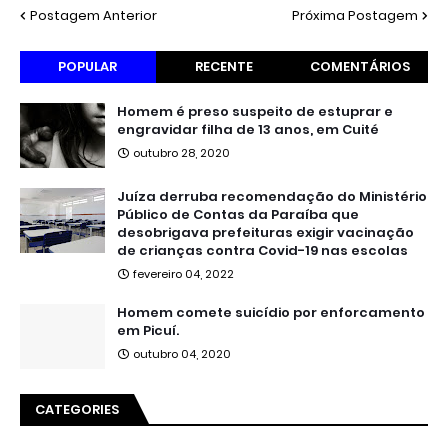
Postagem Anterior
Próxima Postagem
POPULAR
RECENTE
COMENTÁRIOS
Homem é preso suspeito de estuprar e
engravidar filha de 13 anos, em Cuité
outubro 28, 2020
Juíza derruba recomendação do Ministério
Público de Contas da Paraíba que
desobrigava prefeituras exigir vacinação
de crianças contra Covid-19 nas escolas
fevereiro 04, 2022
Homem comete suicídio por enforcamento
em Picuí.
outubro 04, 2020
CATEGORIES