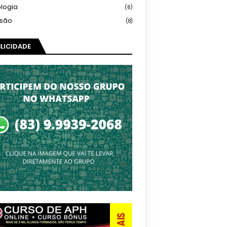
logia
(6)
isão
(8)
LICIDADE