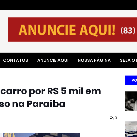
CONTATOS
ANUNCIE AQUI
NOSSA PÁGINA
SEJA O
PO
rro por R$ 5 mil em
reso na Paraíba
0