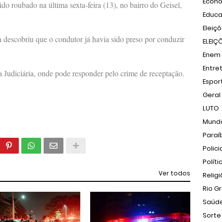
Econ
ido roubado na última sexta-feira (13), no bairro do Geisel,
Educ
Eleiç
ia descobriu que o condutor já havia sido preso por conduzir
ELEIÇ
Enem
Entre
 Judiciária, onde pode responder pelo crime de receptação.
Espor
Geral
LUTO
Mund
Paraí
Polici
Políti
Ver todos
Relig
Rio G
Saúd
Sorte