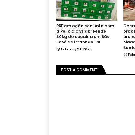
PRF em ação conjunta com
Oper
a Polícia Civil apreende
orga
80kg de cocaína em São
pren
José de Piranhas-PB.
cidad
Santa
February 24, 2025
Feb
POST A COMMENT