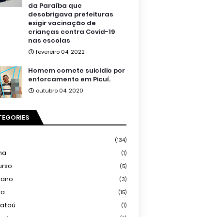
da Paraíba que
desobrigava prefeituras
exigir vacinação de
crianças contra Covid-19
nas escolas
fevereiro 04, 2022
Homem comete suicídio por
enforcamento em Picuí.
outubro 04, 2020
TEGORIES
(134)
ma
(1)
urso
(5)
iano
(3)
ra
(15)
mataú
(1)