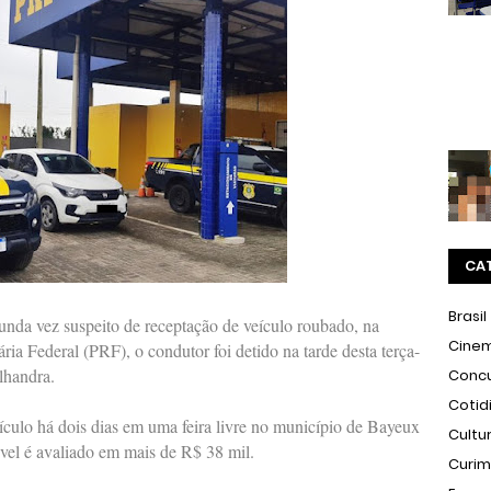
CA
Brasil
nda vez suspeito de receptação de veículo roubado, na
Cine
ia Federal (PRF), o condutor foi detido na tarde desta terça-
lhandra.
Conc
Cotid
eículo há dois dias em uma feira livre no município de Bayeux
Cultu
el é avaliado em mais de R$ 38 mil.
Curi