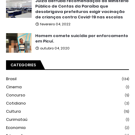
Juíza derruba recomendação do Ministério
Público de Contas da Paraíba que
desobrigava prefeituras exigir vacinação
de crianças contra Covid-19 nas escolas
fevereiro 04, 2022
Homem comete suicídio por enforcamento
em Picuí.
outubro 04, 2020
CATEGORIES
Brasil
(134)
Cinema
(1)
Concurso
(5)
Cotidiano
(3)
Cultura
(15)
Curimataú
(1)
Economia
(2)