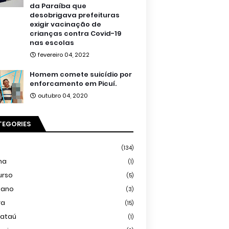
da Paraíba que
desobrigava prefeituras
exigir vacinação de
crianças contra Covid-19
nas escolas
fevereiro 04, 2022
Homem comete suicídio por
enforcamento em Picuí.
outubro 04, 2020
TEGORIES
(134)
ma
(1)
urso
(5)
iano
(3)
ra
(15)
mataú
(1)