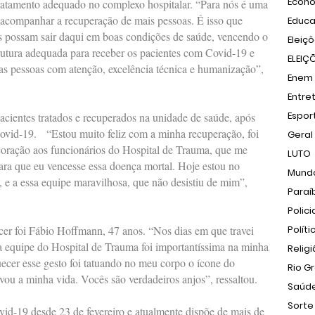
Econ
tratamento adequado no complexo hospitalar. “Para nós é uma
, acompanhar a recuperação de mais pessoas. É isso que
Educ
s possam sair daqui em boas condições de saúde, vencendo o
Eleiç
utura adequada para receber os pacientes com Covid-19 e
ELEIÇ
as pessoas com atenção, excelência técnica e humanização”,
Enem
Entre
Espor
acientes tratados e recuperados na unidade de saúde, após
Covid-19. “Estou muito feliz com a minha recuperação, foi
Geral
oração aos funcionários do Hospital de Trauma, que me
LUTO
ara que eu vencesse essa doença mortal. Hoje estou no
Mund
, e a essa equipe maravilhosa, que não desistiu de mim”,
Paraí
Polici
cer foi Fábio Hoffmann, 47 anos. “Nos dias em que travei
Políti
a equipe do Hospital de Trauma foi importantíssima na minha
Relig
ecer esse gesto foi tatuando no meu corpo o ícone do
Rio G
vou a minha vida. Vocês são verdadeiros anjos”, ressaltou.
Saúd
Sorte
id-19 desde 23 de fevereiro e atualmente dispõe de mais de