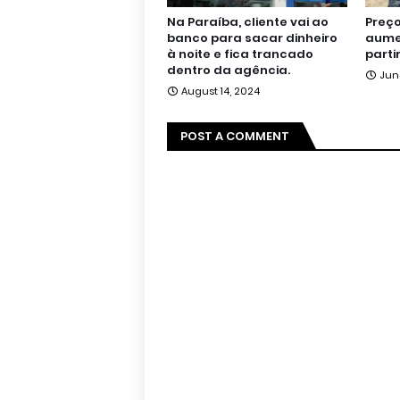
Na Paraíba, cliente vai ao
Preço
banco para sacar dinheiro
aumen
à noite e fica trancado
parti
dentro da agência.
Jun
August 14, 2024
POST A COMMENT