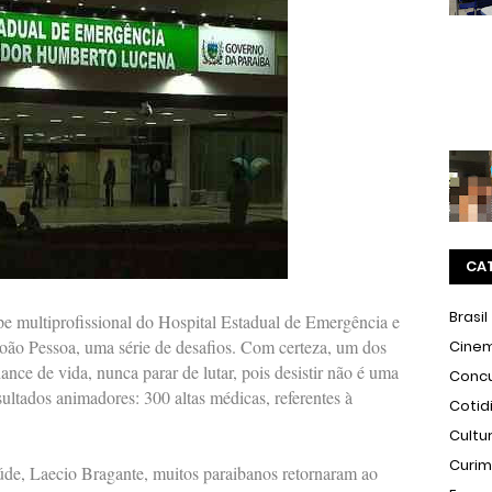
CA
Brasil
e multiprofissional do Hospital Estadual de Emergência e
o Pessoa, uma série de desafios. Com certeza, um dos
Cine
nce de vida, nunca parar de lutar, pois desistir não é uma
Conc
sultados animadores: 300 altas médicas, referentes à
Cotid
Cultu
Curi
úde, Laecio Bragante, muitos paraibanos retornaram ao