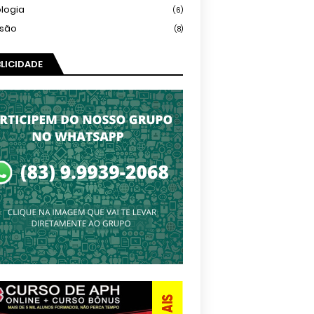
logia
(6)
isão
(8)
LICIDADE