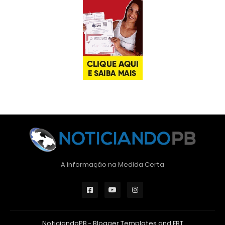
A informação na Medida Certa
NoticiandoPB -
Blogger Templates
and
FBT