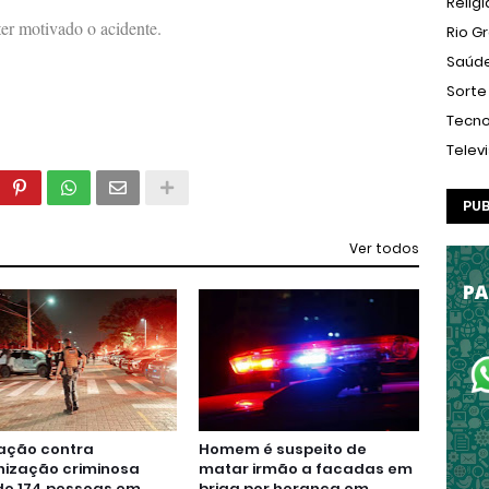
Relig
ter motivado o acidente.
Rio G
Saúd
Sorte
Tecno
Telev
PUB
Ver todos
ação contra
Homem é suspeito de
nização criminosa
matar irmão a facadas em
de 174 pessoas em
briga por herança em