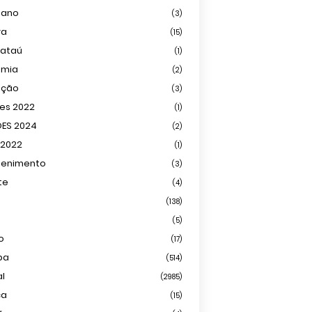
iano
(3)
ra
(15)
mataú
(1)
omia
(2)
ação
(3)
ões 2022
(1)
ÕES 2024
(2)
 2022
(1)
tenimento
(3)
te
(4)
(138)
(5)
o
(17)
ba
(514)
al
(2985)
ca
(15)