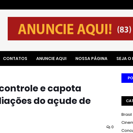
CONTATOS
ANUNCIE AQUI
NOSSA PÁGINA
SEJA O
PO
controle e capota
diações do açude de
CA
Brasil
Cine
0
Conc