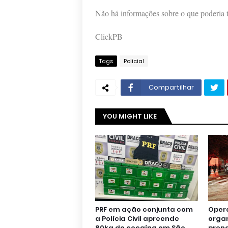
Não há informações sobre o que poderia 
ClickPB
Tags
Policial
Compartilhar
YOU MIGHT LIKE
PRF em ação conjunta com
Oper
a Polícia Civil apreende
orga
80kg de cocaína em São
pren