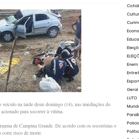
Cotid
Cultu
Curi
Econ
Educ
Eleiç
ELEIÇ
Enem
Entre
Espor
Geral
LUTO
o veículo na tarde deste domingo (14), nas imediações do
Mund
 acionado para socorrer à vítima.
Paraí
Polici
 Trauma de Campina Grande. De acordo com os socorristas o
Políti
 corre risco de morte.