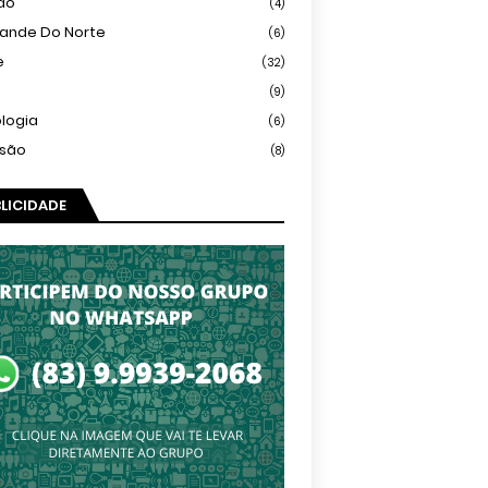
ião
(4)
rande Do Norte
(6)
e
(32)
(9)
logia
(6)
isão
(8)
LICIDADE