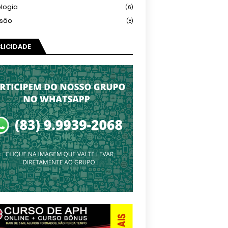
logia
(6)
isão
(8)
LICIDADE