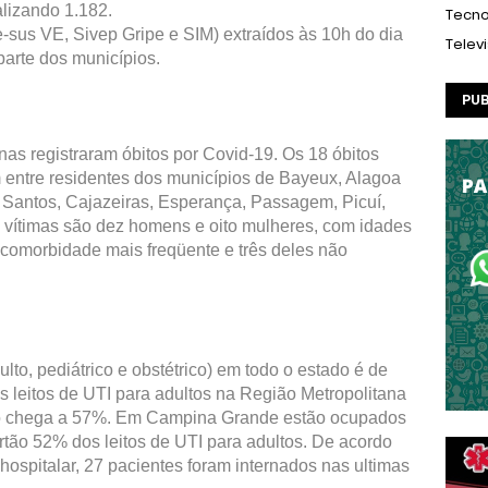
lizando 1.182.
Tecno
 e-sus VE, Sivep Gripe e SIM) extraídos às 10h do dia
Telev
parte dos municípios.
PUB
nas registraram óbitos por Covid-19. Os 18 óbitos
 entre residentes dos municípios de Bayeux, Alagoa
Santos, Cajazeiras, Esperança, Passagem, Picuí,
 vítimas são dez homens e oito mulheres, com idades
a comorbidade mais freqüente e três deles não
ulto, pediátrico e obstétrico) em todo o estado é de
 leitos de UTI para adultos na Região Metropolitana
ão chega a 57%. Em Campina Grande estão ocupados
rtão 52% dos leitos de UTI para adultos. De acordo
ospitalar, 27 pacientes foram internados nas ultimas