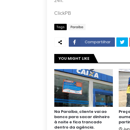
24h.
ClickPB
Tags
Paraíba
Compartilhar
YOU MIGHT LIKE
Na Paraíba, cliente vai ao
Preço
banco para sacar dinheiro
aumen
à noite e fica trancado
parti
dentro da agência.
Jun