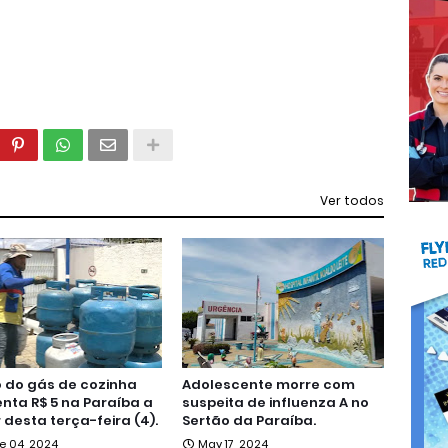
Ver todos
 do gás de cozinha
Adolescente morre com
ta R$ 5 na Paraíba a
suspeita de influenza A no
r desta terça-feira (4).
Sertão da Paraíba.
e 04, 2024
May 17, 2024