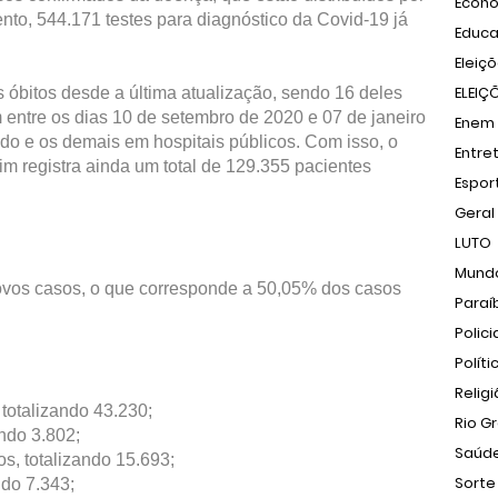
Econ
nto, 544.171 testes para diagnóstico da Covid-19 já
Educ
Eleiç
ELEIÇ
óbitos desde a última atualização, sendo 16 deles
 entre os dias 10 de setembro de 2020 e 07 de janeiro
Enem
do e os demais em hospitais públicos. Com isso, o
Entre
tim registra ainda um total de 129.355 pacientes
Espor
Geral
LUTO
Mund
ovos casos, o que corresponde a 50,05% dos casos
Paraí
Polici
Políti
Relig
totalizando 43.230;
Rio G
ando 3.802;
Saúd
, totalizando 15.693;
Sorte
ndo 7.343;