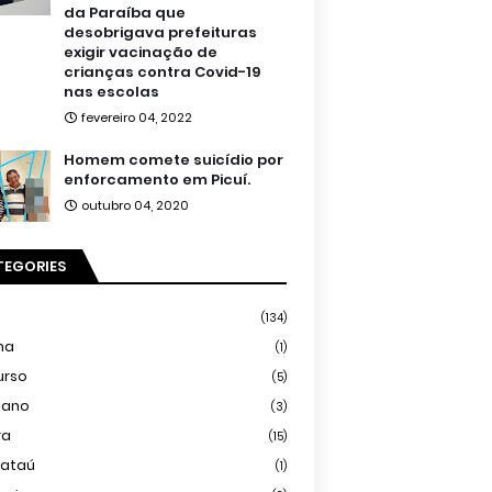
da Paraíba que
desobrigava prefeituras
exigir vacinação de
crianças contra Covid-19
nas escolas
fevereiro 04, 2022
Homem comete suicídio por
enforcamento em Picuí.
outubro 04, 2020
TEGORIES
(134)
ma
(1)
urso
(5)
iano
(3)
ra
(15)
mataú
(1)