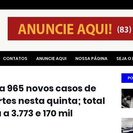
CONTATOS
ANUNCIE AQUI
NOSSA PÁGINA
SEJA O
PO
a 965 novos casos de
rtes nesta quinta; total
 3.773​ e 170 mil