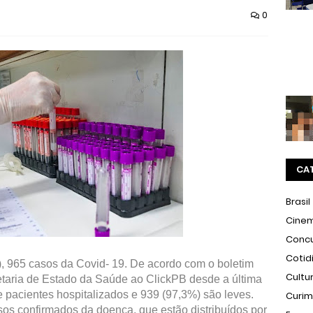
0
CA
Brasil
Cine
Conc
Cotid
7), 965 casos da Covid- 19. De acordo com o boletim
Cultu
etaria de Estado da Saúde ao ClickPB desde a última
e pacientes hospitalizados e 939 (97,3%) são leves.
Curi
sos confirmados da doença, que estão distribuídos por