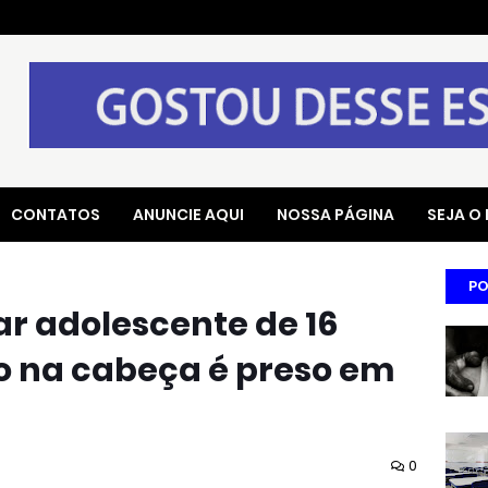
CONTATOS
ANUNCIE AQUI
NOSSA PÁGINA
SEJA O
PO
ar adolescente de 16
o na cabeça é preso em
0