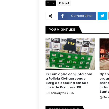
Tags
Policial
Compartilhar
YOU MIGHT LIKE
PRF em ação conjunta com
Oper
a Polícia Civil apreende
orga
80kg de cocaína em São
pren
José de Piranhas-PB.
cidad
Santa
February 24, 2025
Feb