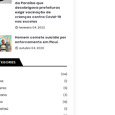
da Paraíba que
desobrigava prefeituras
exigir vacinação de
crianças contra Covid-19
nas escolas
fevereiro 04, 2022
Homem comete suicídio por
enforcamento em Picuí.
outubro 04, 2020
TEGORIES
(134)
ma
(1)
urso
(5)
iano
(3)
ra
(15)
mataú
(1)