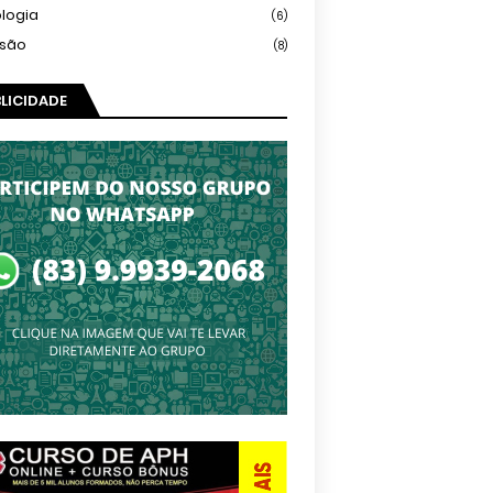
logia
(6)
isão
(8)
LICIDADE