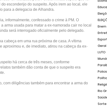
Econ
do esconderijo do suspeito. Após irem ao local, ele
Educ
o para a delegacia de Alhandra.
Eleiç
ELEIÇ
eria, informalmente, confessado o crime à PM. O
 a arma usada para matar a ex-namorada cair no local
Enem
ainda será interrogado oficialmente pelo delegado.
Entre
Espor
 na cabeça em uma rua próxima de casa. A vítima
Geral
 aproximou e, de imediato, atirou na cabeça da ex-
LUTO
Mund
uspeito há cerca de três meses, conforme
Paraí
 relatos também dão conta de que o suspeito era
Polici
te.
Políti
ão, com diligências também para encontrar a arma do
Relig
Rio G
Saúd
Sorte