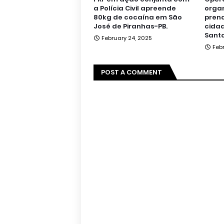
a Polícia Civil apreende
orga
80kg de cocaína em São
pren
José de Piranhas-PB.
cidad
Santa
February 24, 2025
Feb
POST A COMMENT