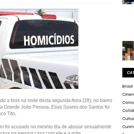
CA
Brasil
Cine
a tiros na noite desta segunda-feira (28), no bairro
Conc
na Grande João Pessoa. Elias Soares dos Santos foi
Cotid
co Tito.
Cultu
Curi
m foi acusado no mesmo dia de abusar sexualmente
orava na mesma casa com ele e a mãe.