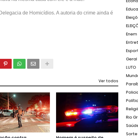
Econ
Educ
Delegacia de Homicídios. A autoria do crime ainda é
Eleiç
ELEIÇ
Enem
Entre
Espor
Geral
LUTO
Mund
Ver todos
Paraí
Polici
Políti
Relig
Rio G
Saúd
Sorte
ação contra
Homem é suspeito de