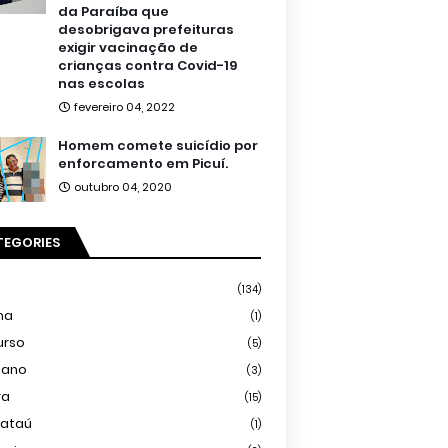
da Paraíba que
desobrigava prefeituras
exigir vacinação de
crianças contra Covid-19
nas escolas
fevereiro 04, 2022
Homem comete suicídio por
enforcamento em Picuí.
outubro 04, 2020
TEGORIES
(134)
ma
(1)
urso
(5)
iano
(3)
ra
(15)
mataú
(1)