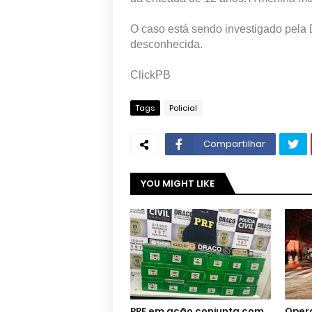
O caso está sendo investigado pela 
desconhecida.
ClickPB
Tags
Policial
Compartilhar
YOU MIGHT LIKE
PRF em ação conjunta com
Oper