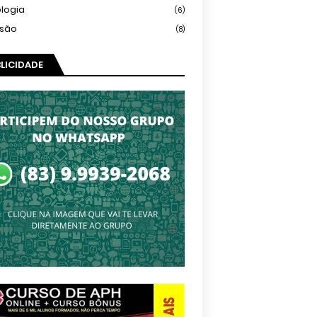
logia
(6)
isão
(8)
LICIDADE