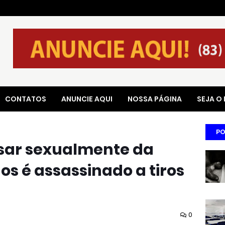
CONTATOS
ANUNCIE AQUI
NOSSA PÁGINA
SEJA O
PO
sar sexualmente da
os é assassinado a tiros
0