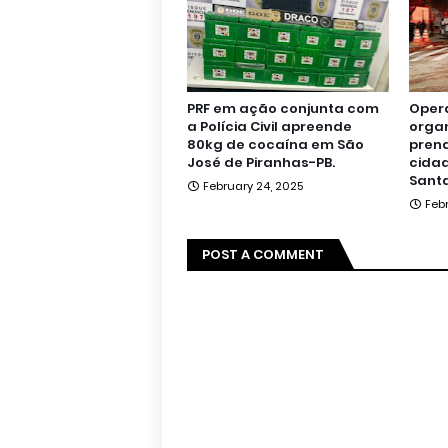
PRF em ação conjunta com
Oper
a Polícia Civil apreende
orga
80kg de cocaína em São
pren
José de Piranhas-PB.
cidad
Santa
February 24, 2025
Feb
POST A COMMENT