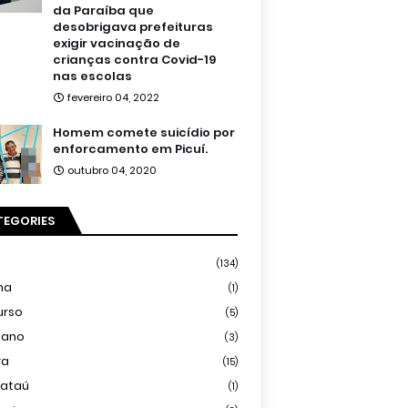
da Paraíba que
desobrigava prefeituras
exigir vacinação de
crianças contra Covid-19
nas escolas
fevereiro 04, 2022
Homem comete suicídio por
enforcamento em Picuí.
outubro 04, 2020
TEGORIES
(134)
ma
(1)
urso
(5)
iano
(3)
ra
(15)
mataú
(1)