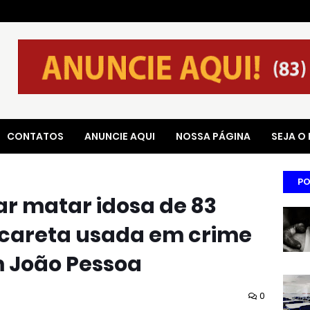
CONTATOS
ANUNCIE AQUI
NOSSA PÁGINA
SEJA O
PO
ar matar idosa de 83
picareta usada em crime
 João Pessoa
0