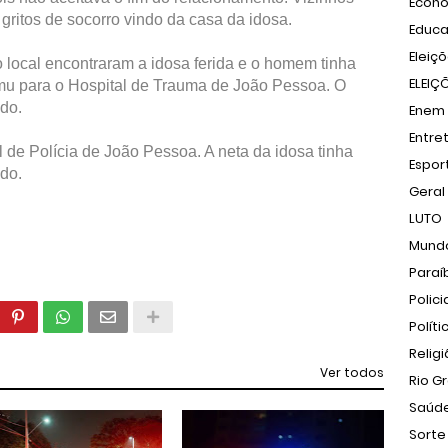
Econ
gritos de socorro vindo da casa da idosa.
Educ
Eleiç
o local encontraram a idosa ferida e o homem tinha
ELEIÇ
Samu para o Hospital de Trauma de João Pessoa. O
ado.
Enem
Entre
l de Polícia de João Pessoa. A neta da idosa tinha
Espor
ado.
Geral
LUTO
Mund
Paraí
Polici
Políti
Relig
Ver todos
Rio G
Saúd
Sorte