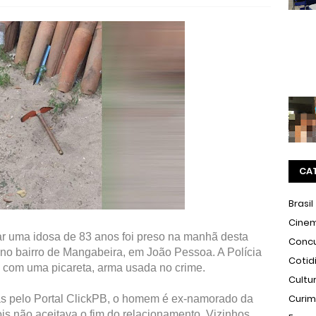
CA
Brasil
Cine
ar uma idosa de 83 anos foi preso na manhã desta
Conc
i, no bairro de Mangabeira, em João Pessoa. A Polícia
Cotid
a com uma picareta, arma usada no crime.
Cultu
Curi
s pelo Portal ClickPB, o homem é ex-namorado da
pois não aceitava o fim do relacionamento. Vizinhos