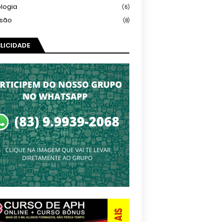
logia
(6)
isão
(8)
LICIDADE