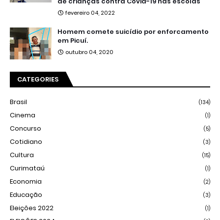
de crianças contra Covid-19 nas escolas
fevereiro 04, 2022
Homem comete suicídio por enforcamento
em Picuí.
outubro 04, 2020
CATEGORIES
Brasil
(134)
Cinema
(1)
Concurso
(5)
Cotidiano
(3)
Cultura
(15)
Curimataú
(1)
Economia
(2)
Educação
(3)
Eleições 2022
(1)