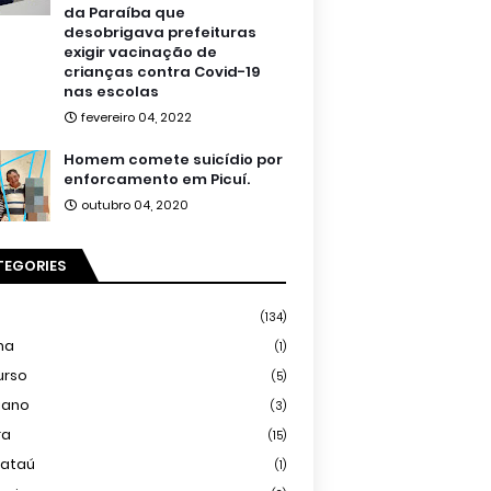
da Paraíba que
desobrigava prefeituras
exigir vacinação de
crianças contra Covid-19
nas escolas
fevereiro 04, 2022
Homem comete suicídio por
enforcamento em Picuí.
outubro 04, 2020
TEGORIES
(134)
ma
(1)
urso
(5)
iano
(3)
ra
(15)
mataú
(1)