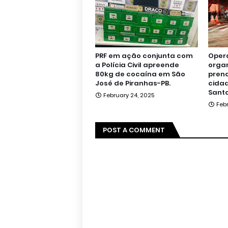
PRF em ação conjunta com
Oper
a Polícia Civil apreende
orga
80kg de cocaína em São
pren
José de Piranhas-PB.
cidad
Santa
February 24, 2025
Feb
POST A COMMENT