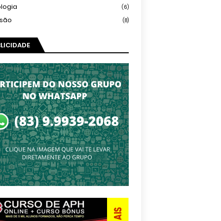
logia
(6)
isão
(8)
LICIDADE