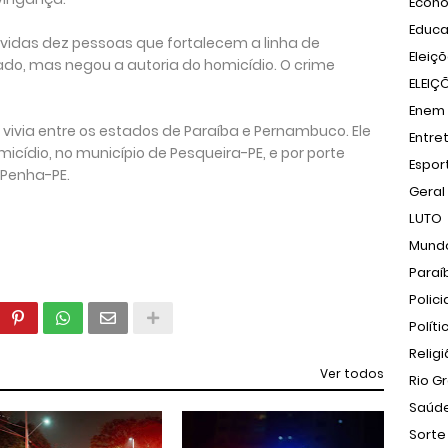
Econ
Educ
vidas dez pessoas que fortalecem a linha de
Eleiç
gado, mas negou a autoria do homicídio. O crime
ELEIÇ
Enem
 vivia entre os estados de Paraíba e Pernambuco. Ele
Entre
icídio, no município de Pesqueira-PE, e por porte
Espor
 Penha-PE.
Geral
LUTO
Mund
Paraí
Polici
Políti
Relig
Ver todos
Rio G
Saúd
Sorte