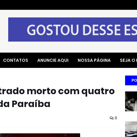
CONTATOS
ANUNCIE AQUI
NOSSA PÁGINA
SEJA O
PO
rado morto com quatro
r da Paraíba
0