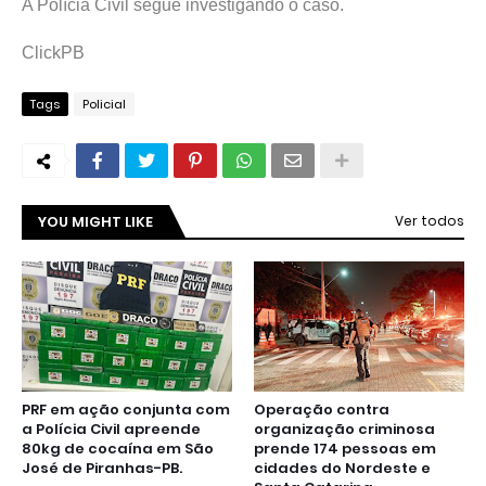
A Polícia Civil segue investigando o caso.
ClickPB
Tags
Policial
YOU MIGHT LIKE
Ver todos
PRF em ação conjunta com
Operação contra
a Polícia Civil apreende
organização criminosa
80kg de cocaína em São
prende 174 pessoas em
José de Piranhas-PB.
cidades do Nordeste e