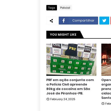
Tags
Policial
Compartilhar
YOU MIGHT LIKE
PRF em ação conjunta com
Oper
a Polícia Civil apreende
orga
80kg de cocaína em São
pren
José de Piranhas-PB.
cidad
Santa
February 24, 2025
Feb