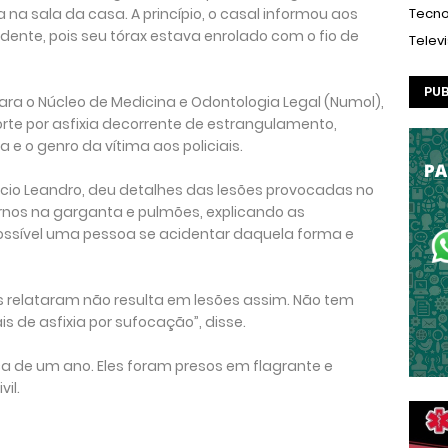
na sala da casa. A princípio, o casal informou aos
Tecno
idente, pois seu tórax estava enrolado com o fio de
Telev
PUB
ra o Núcleo de Medicina e Odontologia Legal (Numol),
rte por asfixia decorrente de estrangulamento,
 e o genro da vítima aos policiais.
cio Leandro, deu detalhes das lesões provocadas no
rnos na garganta e pulmões, explicando as
possível uma pessoa se acidentar daquela forma e
 relataram não resulta em lesões assim. Não tem
s de asfixia por sufocação”, disse.
a de um ano. Eles foram presos em flagrante e
il.