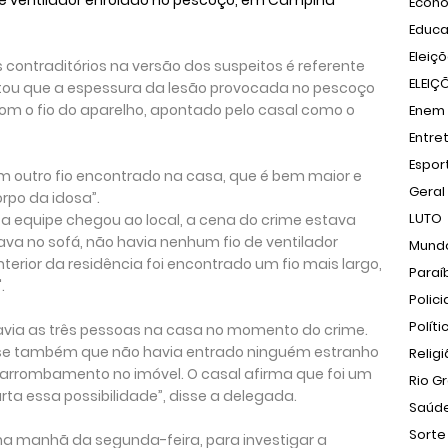
e ventilador enrolado no pescoço, em Campina
Econ
Educ
Eleiç
ontraditórios na versão dos suspeitos é referente
ELEIÇ
statou que a espessura da lesão provocada no pescoço
com o fio do aparelho, apontado pelo casal como o
Enem
Entre
Espor
m outro fio encontrado na casa, que é bem maior e
Geral
rpo da idosa”.
LUTO
a equipe chegou ao local, a cena do crime estava
tava no sofá, não havia nenhum fio de ventilador
Mund
nterior da residência foi encontrado um fio mais largo,
Paraí
.
Polici
Políti
via as três pessoas na casa no momento do crime.
disse também que não havia entrado ninguém estranho
Relig
e arrombamento no imóvel. O casal afirma que foi um
Rio G
rta essa possibilidade”, disse a delegada.
Saúd
Sorte
a na manhã da segunda-feira, para investigar a