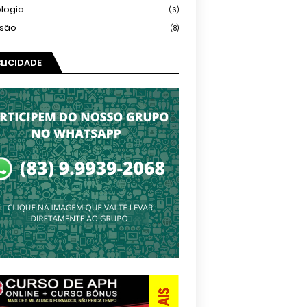
logia
(6)
isão
(8)
LICIDADE