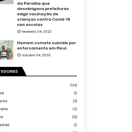
da Paraíba que
desobrigava prefeituras
exigir vacinação de
crianças contra Covid-19
nas escolas
fevereiro 04, 2022
Homem comete suicídio por
enforcamento em Picuí.
outubro 04, 2020
TEGORIES
(134)
ma
(1)
urso
(5)
iano
(3)
ra
(15)
mataú
(1)