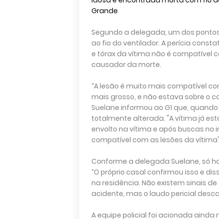
Idosa é encontrada morta com fio d
Grande
Segundo a delegada, um dos pontos c
ao fio do ventilador. A perícia con
e tórax da vítima não é compatível 
causador da morte.
“A lesão é muito mais compatível co
mais grosso, e não estava sobre o co
Suelane informou ao G1 que, quando 
totalmente alterada. "A vítima já es
envolto na vítima e após buscas no i
compatível com as lesões da vítima"
Conforme a delegada Suelane, só ha
“O próprio casal confirmou isso e 
na residência. Não existem sinais d
acidente, mas o laudo pericial desca
A equipe policial foi acionada aind