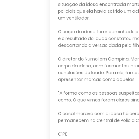
situação da idosa encontrada morta 
policiais que ela havia sofrido um ac
um ventilador.
O corpo da idosa foi encaminhado pa
e o resultado do laudo constatou mo
descartando a versão dada pela filha
O diretor do Numol em Campina, Mar
corpo da idosa, com ferimentos inte
conclusões do laudo. Para ele, é im
apresentar marcas como aquelas.
"A forma como as pessoas suspeitas
como. O que vimos foram claros sinai
O casal morava com a idosa há cerc
permanecem na Central de Polícia Civ
G1PB