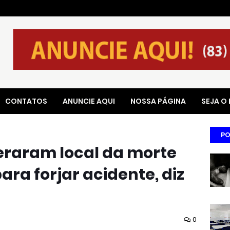
CONTATOS
ANUNCIE AQUI
NOSSA PÁGINA
SEJA O
PO
teraram local da morte
para forjar acidente, diz
0