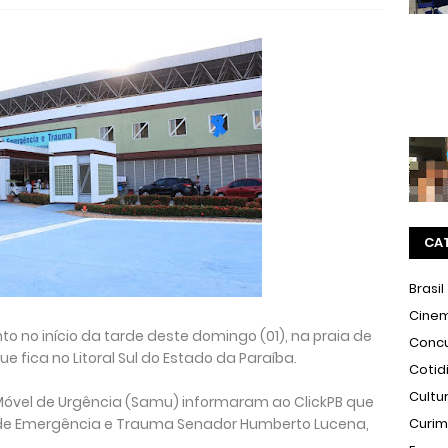
CA
Brasil
Cine
o no início da tarde deste domingo (01), na praia de
Conc
e fica no Litoral Sul do Estado da Paraíba.
Cotid
Cultu
Móvel de Urgência (Samu) informaram ao ClickPB que
al de Emergência e Trauma Senador Humberto Lucena,
Curi