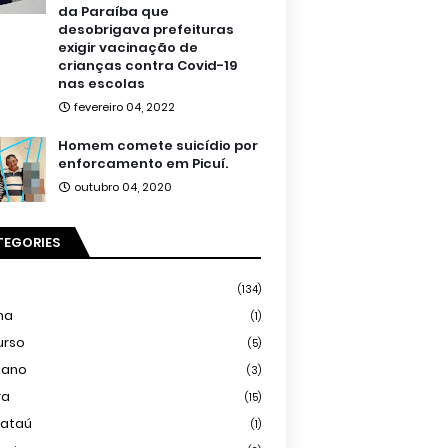
da Paraíba que
desobrigava prefeituras
exigir vacinação de
crianças contra Covid-19
nas escolas
fevereiro 04, 2022
Homem comete suicídio por
enforcamento em Picuí.
outubro 04, 2020
TEGORIES
(134)
ma
(1)
urso
(5)
iano
(3)
ra
(15)
mataú
(1)