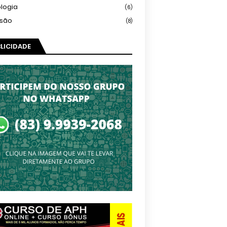
logia
(6)
isão
(8)
LICIDADE