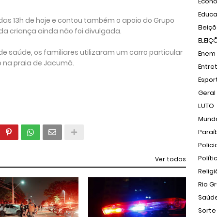
Econ
Educ
a das 13h de hoje e contou também o apoio do Grupo
Eleiç
 da criança ainda não foi divulgada.
ELEIÇ
de saúde, os familiares utilizaram um carro particular
Enem
o na praia de Jacumã.
Entre
Espor
Geral
LUTO
Mund
Paraí
Polici
Políti
Ver todos
Relig
Rio G
Saúd
Sorte