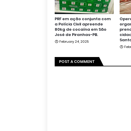
PRF em ação conjunta com
Oper
a Polícia Civil apreende
orga
80kg de cocaína em São
pren
José de Piranhas-PB.
cidad
Santa
February 24, 2025
Feb
POST A COMMENT