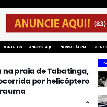
CONTATOS
ANUNCIE AQUI
NOSSA PÁGINA
SEJA O
PO
 na praia de Tabatinga,
socorrida por helicóptero
 Trauma
0