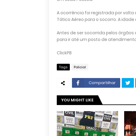
A ocorrência foi registrada por volt
Tático Aéreo para o socorro. A idade
Antes de ser socorrida pelos órgãos 
para ir até um posto de atendiment
ClickPB
Tags
Policial
Compartilhar
YOU MIGHT LIKE