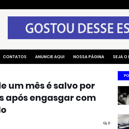
CONTATOS
ANUNCIE AQUI
NOSSA PÁGINA
SEJA O
PO
e um mês é salvo por
res após engasgar com
lo
0