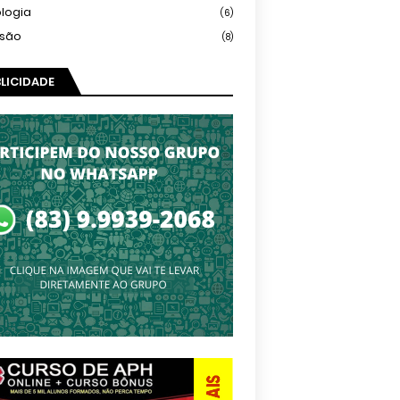
logia
(6)
isão
(8)
LICIDADE