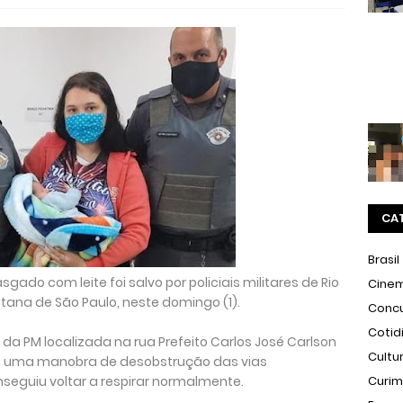
CA
Brasil
ado com leite foi salvo por policiais militares de Rio
Cine
tana de São Paulo, neste domingo (1).
Conc
Cotid
da PM localizada na rua Prefeito Carlos José Carlson
Cultu
ram uma manobra de desobstrução das vias
nseguiu voltar a respirar normalmente.
Curi