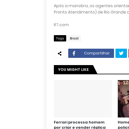
Após a manobra, os agentes orientar
Pronto Atendimento) de Rio Grande da
R7.com
Tags
Brasil
Compartilhar
YOU MIGHT LIKE
Ferrari processa homem
Home
por criar e vender réplica
polic