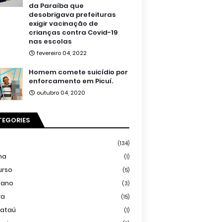
da Paraíba que
desobrigava prefeituras
exigir vacinação de
crianças contra Covid-19
nas escolas
fevereiro 04, 2022
Homem comete suicídio por
enforcamento em Picuí.
outubro 04, 2020
TEGORIES
(134)
ma
(1)
urso
(5)
iano
(3)
ra
(15)
mataú
(1)