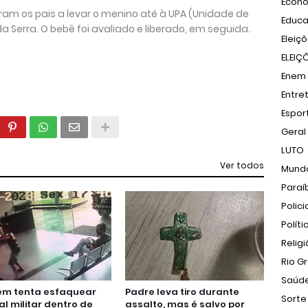
Econ
am os pais a levar o menino até à UPA (Unidade de
Educ
 Serra. O bebê foi avaliado e liberado, em seguida.
Eleiç
ELEIÇ
Enem
Entre
Espor
Geral
LUTO
Ver todos
Mund
Paraí
Polici
Políti
Relig
Rio G
Saúd
m tenta esfaquear
Padre leva tiro durante
Sorte
ial militar dentro de
assalto, mas é salvo por