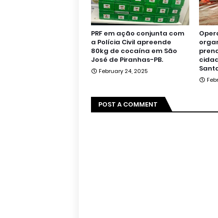
PRF em ação conjunta com
Oper
a Polícia Civil apreende
orga
80kg de cocaína em São
pren
José de Piranhas-PB.
cidad
Santa
February 24, 2025
Feb
POST A COMMENT