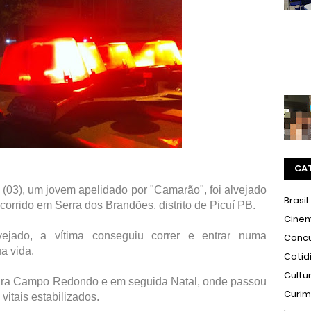
CA
 (03), um jovem apelidado por "Camarão", foi alvejado
Brasil
corrido em Serra dos Brandões, distrito de Picuí PB.
Cine
ejado, a vítima conseguiu correr e entrar numa
Conc
ua vida.
Cotid
Cultu
 para Campo Redondo e em seguida Natal, onde passou
Curi
vitais estabilizados.