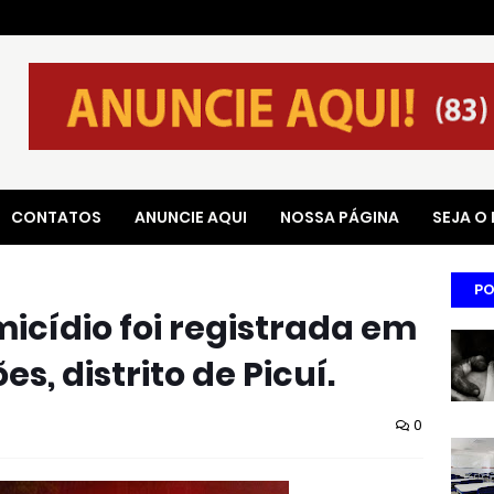
CONTATOS
ANUNCIE AQUI
NOSSA PÁGINA
SEJA O
PO
icídio foi registrada em
s, distrito de Picuí.
0