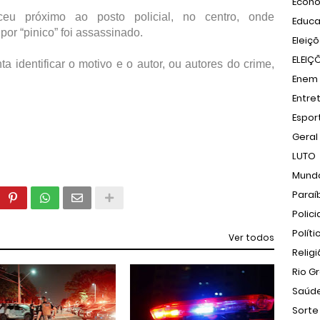
Econ
ceu próximo ao posto policial, no centro, onde
Educ
r “pinico” foi assassinado.
Eleiç
ELEIÇ
ta identificar o motivo e o autor, ou autores do crime,
Enem
Entre
Espor
Geral
LUTO
Mund
Paraí
Polici
Políti
Ver todos
Relig
Rio G
Saúd
Sorte