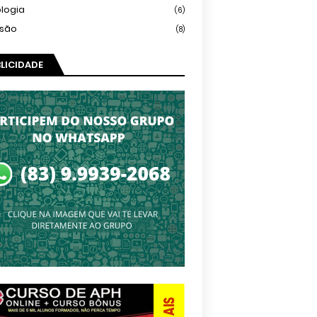
logia
(6)
isão
(8)
LICIDADE