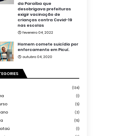
da Paraíba que
desobrigava prefeituras
exigir vacinação de
crianças contra Covid-19
nas escolas
fevereiro 04, 2022
Homem comete suicídio por
enforcamento em Picuí.
outubro 04, 2020
TEGORIES
(134)
ma
(1)
urso
(5)
iano
(3)
ra
(15)
mataú
(1)