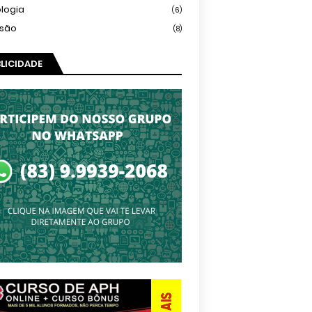
logia
(6)
isão
(8)
LICIDADE