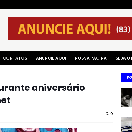
CONTATOS
ANUNCIE AQUI
NOSSA PÁGINA
SEJA O
PO
urante aniversário
net
0