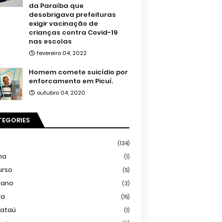
da Paraíba que
desobrigava prefeituras
exigir vacinação de
crianças contra Covid-19
nas escolas
fevereiro 04, 2022
Homem comete suicídio por
enforcamento em Picuí.
outubro 04, 2020
TEGORIES
(134)
ma
(1)
urso
(5)
iano
(3)
ra
(15)
mataú
(1)