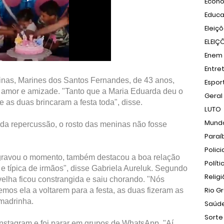
Econ
Educ
Eleiç
ELEIÇ
Enem
Entre
nas, Marines dos Santos Fernandes, de 43 anos,
Espor
e amor e amizade. "Tanto que a Maria Eduarda deu o
Geral
e as duas brincaram a festa toda", disse.
LUTO
Mund
da repercussão, o rosto das meninas não fosse
Paraí
Polici
gravou o momento, também destacou a boa relação
Políti
 e típica de irmãos", disse Gabriela Aureluk. Segundo
Relig
 velha ficou constrangida e saiu chorando. "Nós
Rio G
os ela a voltarem para a festa, as duas fizeram as
 madrinha.
Saúd
Sorte
Instagram e foi parar em grupos de WhatsApp. "Aí