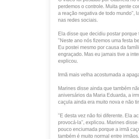
perdemos o controle. Muita gente co
a reação negativa de todo mundo", 
nas redes sociais.
Ela disse que decidiu postar porque t
"Neste ano nós fizemos uma festa b
Eu postei mesmo por causa da famíl
engraçado. Mas eu jamais tive a in
explicou.
Irmã mais velha acostumada a apaga
Marines disse ainda que também não 
aniversários da Maria Eduarda, a ir
caçula ainda era muito nova e não ti
"E desta vez não foi diferente. Ela a
provocá-la", explicou. Marines disse
pouco enciumada porque a irmã caçu
também é muito normal entre irmãos