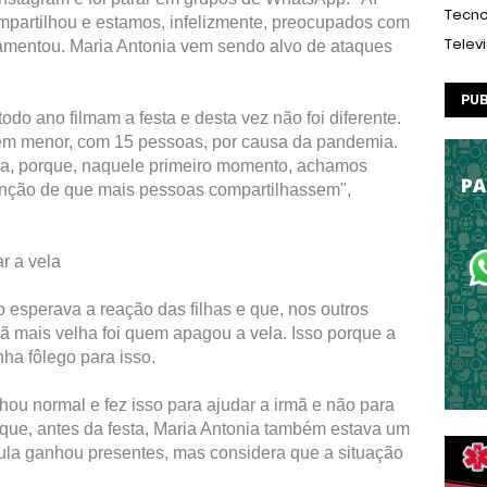
Tecno
mpartilhou e estamos, infelizmente, preocupados com
Telev
lamentou. Maria Antonia vem sendo alvo de ataques
PUB
odo ano filmam a festa e desta vez não foi diferente.
em menor, com 15 pessoas, por causa da pandemia.
ia, porque, naquele primeiro momento, achamos
tenção de que mais pessoas compartilhassem",
r a vela
esperava a reação das filhas e que, nos outros
mã mais velha foi quem apagou a vela. Isso porque a
nha fôlego para isso.
chou normal e fez isso para ajudar a irmã e não para
 que, antes da festa, Maria Antonia também estava um
la ganhou presentes, mas considera que a situação
.