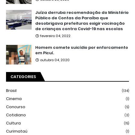
Juíza derruba recomendação do Ministério
Público de Contas da Paraíba que
desobrigava prefeituras exigir vacinação
de crianças contra Covid-19 nas escolas
fevereiro 04, 2022
Homem comete suicídio por enforcamento
em Picuí.
outubro 04, 2020
CATEGORIES
Brasil
(134)
Cinema
(1)
Concurso
(5)
Cotidiano
(3)
Cultura
(15)
Curimataú
(1)