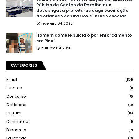
Público de Contas da Paraíba que
desobrigava prefeituras exigir vacinação
de crianças contra Covid-19 nas escolas
fevereiro 04, 2022
Homem comete suicídio por enforcamento
em Picuí.
outubro 04, 2020
CATEGORIES
Brasil
(134)
Cinema
(1)
Concurso
(5)
Cotidiano
(3)
Cultura
(15)
Curimataú
(1)
Economia
(2)
Educação
(3)