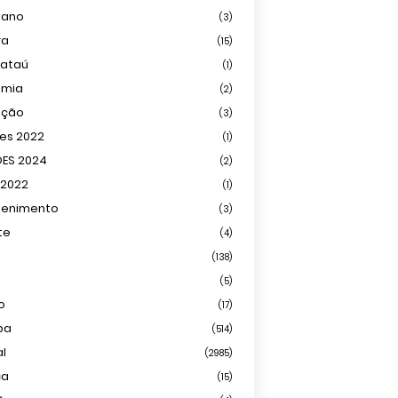
iano
(3)
ra
(15)
mataú
(1)
omia
(2)
ação
(3)
ões 2022
(1)
ÕES 2024
(2)
 2022
(1)
tenimento
(3)
te
(4)
(138)
(5)
o
(17)
ba
(514)
al
(2985)
ca
(15)