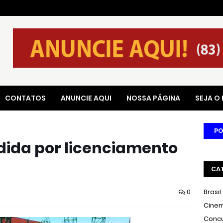
CONTATOS
ANUNCIE AQUI
NOSSA PÁGINA
SEJA O
PO
dida por licenciamento
CA
0
Brasil
Cine
Conc