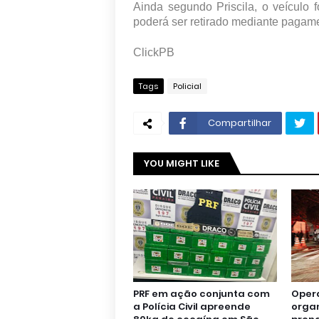
Ainda segundo Priscila, o veículo
poderá ser retirado mediante pagame
ClickPB
Tags
Policial
Compartilhar
YOU MIGHT LIKE
PRF em ação conjunta com
Oper
a Polícia Civil apreende
orga