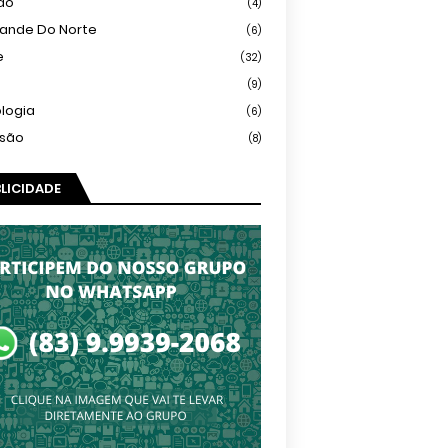
ião
(4)
rande Do Norte
(6)
e
(32)
(9)
logia
(6)
isão
(8)
LICIDADE