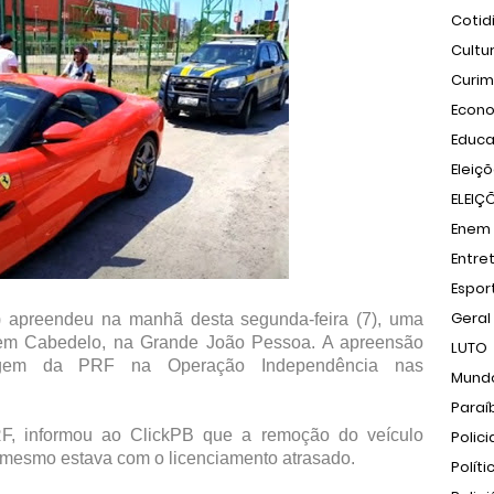
Cotid
Cultu
Curi
Econ
Educ
Eleiç
ELEIÇ
Enem
Entre
Espor
Geral
) apreendeu na manhã desta segunda-feira (7), uma
, em Cabedelo, na Grande João Pessoa. A apreensão
LUTO
agem da PRF na Operação Independência nas
Mund
Paraí
RF, informou ao ClickPB que a remoção do veículo
Polici
o mesmo estava com o licenciamento atrasado.
Políti