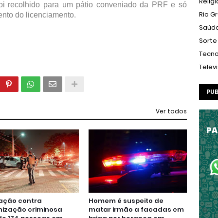
Relig
 foi recolhido para um pátio conveniado da PRF e só
Rio G
nto do licenciamento.
Saúd
Sorte
Tecno
Telev
PUB
Ver todos
ação contra
Homem é suspeito de
nização criminosa
matar irmão a facadas em