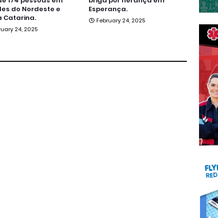
de 174 pessoas em
briga por herança em
es do Nordeste e
Esperança.
 Catarina.
February 24, 2025
ruary 24, 2025