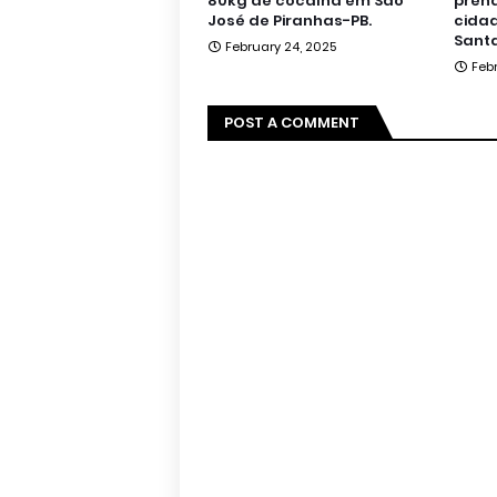
80kg de cocaína em São
pren
José de Piranhas-PB.
cidad
Santa
February 24, 2025
Feb
POST A COMMENT