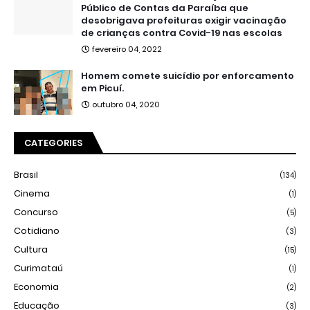
Público de Contas da Paraíba que
desobrigava prefeituras exigir vacinação
de crianças contra Covid-19 nas escolas
fevereiro 04, 2022
Homem comete suicídio por enforcamento
em Picuí.
outubro 04, 2020
CATEGORIES
Brasil
(134)
Cinema
(1)
Concurso
(5)
Cotidiano
(3)
Cultura
(15)
Curimataú
(1)
Economia
(2)
Educação
(3)