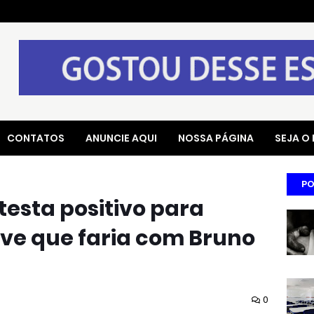
CONTATOS
ANUNCIE AQUI
NOSSA PÁGINA
SEJA O
PO
esta positivo para
live que faria com Bruno
0