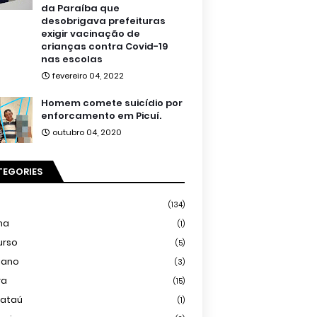
da Paraíba que
desobrigava prefeituras
exigir vacinação de
crianças contra Covid-19
nas escolas
fevereiro 04, 2022
Homem comete suicídio por
enforcamento em Picuí.
outubro 04, 2020
TEGORIES
(134)
ma
(1)
urso
(5)
iano
(3)
ra
(15)
mataú
(1)