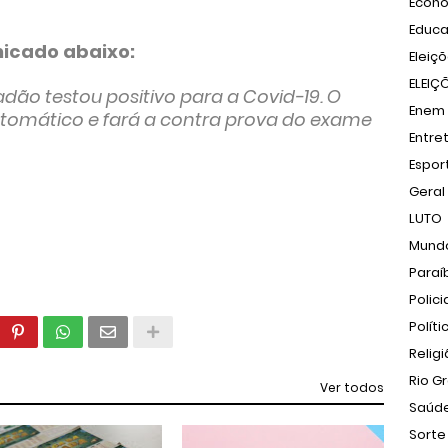
Econ
Educ
nicado abaixo:
Eleiç
ELEIÇ
ão testou positivo para a Covid-19. O
Enem
ntomático e fará a contra prova do exame
Entre
Espor
Geral
LUTO
Mund
Paraí
Polici
Políti
Relig
Rio G
Ver todos
Saúd
Sorte