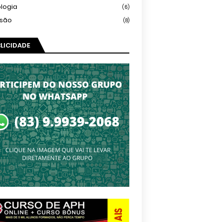
logia
(6)
isão
(8)
LICIDADE