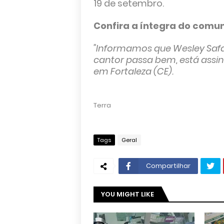
19 de setembro.
Confira a íntegra do comu
"Informamos que Wesley Safad
cantor passa bem, está assi
em Fortaleza (CE).
Terra
Tags
Geral
Compartilhar
YOU MIGHT LIKE