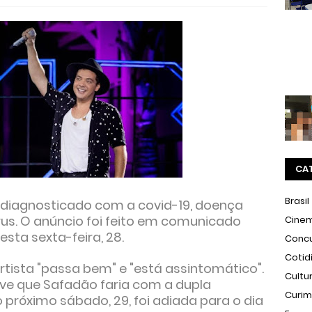
CA
Brasil
 diagnosticado com a covid-19, doença
us. O anúncio foi feito em comunicado
Cine
esta sexta-feira, 28.
Conc
Cotid
tista "passa bem" e "está assintomático".
Cultu
ive que Safadão faria com a dupla
Curi
 próximo sábado, 29, foi adiada para o dia