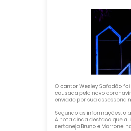
O cantor Wesley Safadão foi
causada pelo novo coronavír
enviado por sua assessoria n
Segundo as informações, o ar
A nota ainda destaca que a l
sertaneja Bruno e Marrone, no