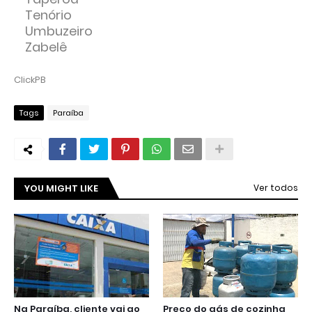
Tenório
Umbuzeiro
Zabelê
ClickPB
Tags
Paraíba
YOU MIGHT LIKE
Ver todos
Na Paraíba, cliente vai ao
Preço do gás de cozinha