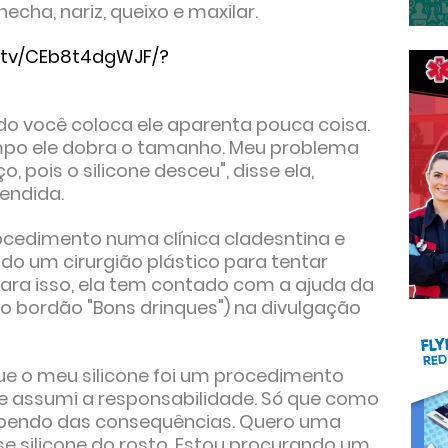
cha, nariz, queixo e maxilar.
/tv/CEb8t4dgWJF/?
do você coloca ele aparenta pouca coisa.
po ele dobra o tamanho. Meu problema
 pois o silicone desceu", disse ela,
endida.
rocedimento numa clínica cladesntina e
do um cirurgião plástico para tentar
 Para isso, ela tem contado com a ajuda da
(do bordão "Bons drinques") na divulgação
ue o meu silicone foi um procedimento
 e assumi a responsabilidade. Só que como
 sabendo das consequências. Quero uma
sse silicone do rosto. Estou procurando um