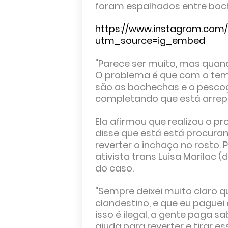
foram espalhados entre boche
https://www.instagram.com
utm_source=ig_embed
"Parece ser muito, mas quan
O problema é que com o tem
são as bochechas e o pescoço,
completando que está arrep
Ela afirmou que realizou o p
disse que está está procuran
reverter o inchaço no rosto.
ativista trans Luisa Marilac 
do caso.
"Sempre deixei muito claro q
clandestino, e que eu paguei
isso é ilegal, a gente paga
ajuda para reverter e tirar e