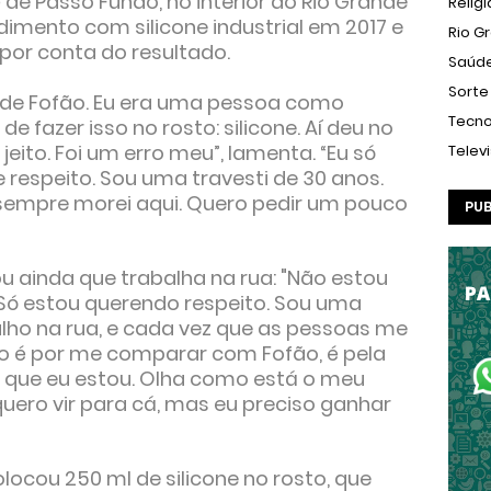
é de Passo Fundo, no interior do Rio Grande
Relig
edimento com silicone industrial em 2017 e
Rio G
 por conta do resultado.
Saúd
Sorte
de Fofão. Eu era uma pessoa como
Tecno
 de fazer isso no rosto: silicone. Aí deu no
jeito. Foi um erro meu”, lamenta. “Eu só
Telev
respeito. Sou uma travesti de 30 anos.
 sempre morei aqui. Quero pedir um pouco
PUB
ou ainda que trabalha na rua: "Não estou
Só estou querendo respeito. Sou uma
balho na rua, e cada vez que as pessoas me
ão é por me comparar com Fofão, é pela
o que eu estou. Olha como está o meu
quero vir para cá, mas eu preciso ganhar
olocou 250 ml de silicone no rosto, que