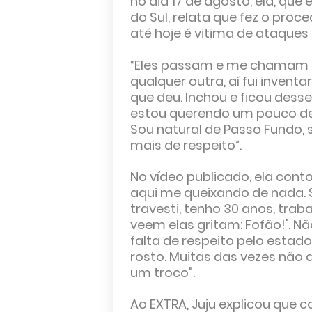
no dia 17 de agosto, ela, que 
do Sul, relata que fez o proc
até hoje é vitima de ataques
“Eles passam e me chamam 
qualquer outra, aí fui inventar
que deu. Inchou e ficou desse 
estou querendo um pouco de 
Sou natural de Passo Fundo,
mais de respeito”.
No vídeo publicado, ela cont
aqui me queixando de nada. 
travesti, tenho 30 anos, tra
veem elas gritam: Fofão!'. N
falta de respeito pelo estad
rosto. Muitas das vezes não 
um troco".
Ao EXTRA, Juju explicou que c