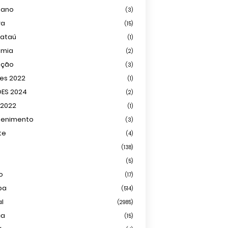
iano
(3)
ra
(15)
mataú
(1)
omia
(2)
ação
(3)
ões 2022
(1)
ÕES 2024
(2)
 2022
(1)
tenimento
(3)
te
(4)
(138)
(5)
o
(17)
ba
(514)
al
(2985)
ca
(15)