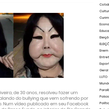
Cotid
Cultu
Curi
Econ
Educ
Eleiç
ELEIÇ
Enem
Entre
Espor
Geral
LUTO
Mund
Paraí
iveira, de 30 anos, resolveu fazer um
Polici
alando do bullying que vem sofrendo por
sto. Num vídeo publicado em seu Facebook
Políti