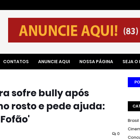
CONTATOS
ANUNCIE AQUI
NOSSA PÁGINA
SEJA O
PO
ra sofre bully após
no rosto e pede ajuda:
CA
Fofão'
Brasil
Cine
0
Conc