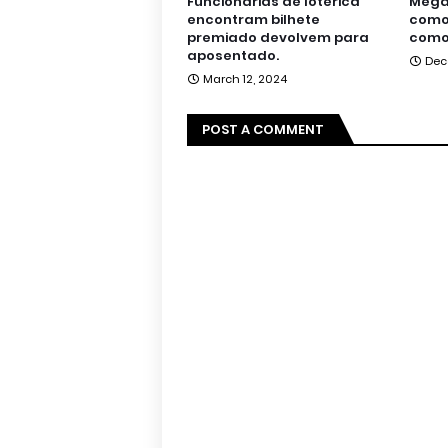
Funcionárias de lotérica
Mega 
encontram bilhete
como 
premiado devolvem para
como
aposentado.
Dec
March 12, 2024
POST A COMMENT