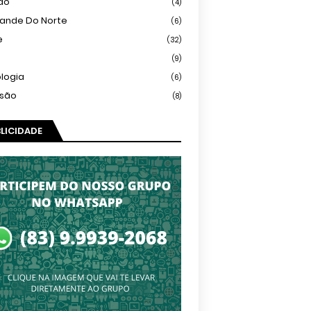
ião
(4)
rande Do Norte
(6)
e
(32)
(9)
logia
(6)
isão
(8)
LICIDADE