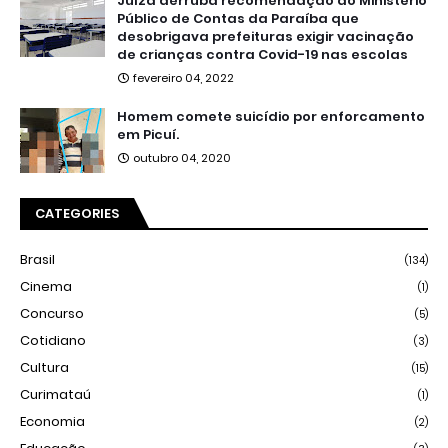
Juíza derruba recomendação do Ministério
Público de Contas da Paraíba que
desobrigava prefeituras exigir vacinação
de crianças contra Covid-19 nas escolas
fevereiro 04, 2022
Homem comete suicídio por enforcamento
em Picuí.
outubro 04, 2020
CATEGORIES
Brasil
(134)
Cinema
(1)
Concurso
(5)
Cotidiano
(3)
Cultura
(15)
Curimataú
(1)
Economia
(2)