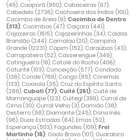
(49); Caaporã (950); Cabaceiras (67);
Cabedelo (2736); Cachoeira dos Índios (100);
Cacimba de Areia (9);
Cacimba de Dentro
(313)
; Cacimbas (47); Caiçara (441);
Cajazeiras (1615); Cajazeirinhas (34); Caldas
Brandão (244); Camalaú (20); Campina
Grande (12231); Capim (152); Caraúbas (43);
Carrapateira (52); Casserengue (349);
Catingueira (19), Catolé do Rocha (406);
Caturité (103); Conceição (577); Condado
(138); Conde (769); Congo (85); Coremas
(133); Coxixola (35); Cruz do Espírito Santo
(286);
Cubati (77)
;
Cuité (261)
; Cuité de
Mamanguape (123); Cuitegí (399); Curral de
Cima (30); Curral Velho (3), Damião (38);
Desterro (58); Diamante (245); Dona Inês
(98); Duas Estradas (84); Emas (52);
Esperança (503); Fagundes (109);
Frei
Martinho (18)
; Gado Bravo (101); Guarabira