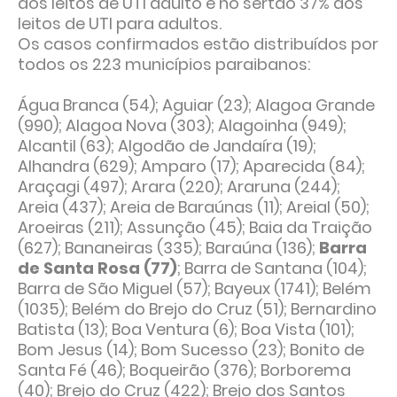
dos leitos de UTI adulto e no sertão 37% dos
leitos de UTI para adultos.
Os casos confirmados estão distribuídos por
todos os 223 municípios paraibanos:
Água Branca (54); Aguiar (23); Alagoa Grande
(990); Alagoa Nova (303); Alagoinha (949);
Alcantil (63); Algodão de Jandaíra (19);
Alhandra (629); Amparo (17); Aparecida (84);
Araçagi (497); Arara (220); Araruna (244);
Areia (437); Areia de Baraúnas (11); Areial (50);
Aroeiras (211); Assunção (45); Baia da Traição
(627); Bananeiras (335); Baraúna (136);
Barra
de Santa Rosa (77)
; Barra de Santana (104);
Barra de São Miguel (57); Bayeux (1741); Belém
(1035); Belém do Brejo do Cruz (51); Bernardino
Batista (13); Boa Ventura (6); Boa Vista (101);
Bom Jesus (14); Bom Sucesso (23); Bonito de
Santa Fé (46); Boqueirão (376); Borborema
(40); Brejo do Cruz (422); Brejo dos Santos