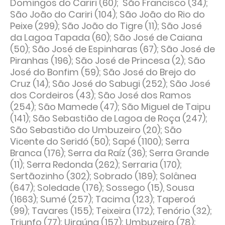
Domingos do Cariri (60); São Francisco (34);
São João do Cariri (104); São João do Rio do
Peixe (299); São João do Tigre (11); São José
da Lagoa Tapada (60); São José de Caiana
(50); São José de Espinharas (67); São José de
Piranhas (196); São José de Princesa (2); São
José do Bonfim (59); São José do Brejo do
Cruz (14); São José do Sabugi (252); São José
dos Cordeiros (43); São José dos Ramos
(254); São Mamede (47); São Miguel de Taipu
(141); São Sebastião de Lagoa de Roça (247);
São Sebastião do Umbuzeiro (20); São
Vicente do Seridó (50); Sapé (1100); Serra
Branca (176); Serra da Raíz (36); Serra Grande
(11); Serra Redonda (262); Serraria (170);
Sertãozinho (302); Sobrado (189); Solânea
(647); Soledade (176); Sossego (15), Sousa
(1663); Sumé (257); Tacima (123); Taperoá
(99); Tavares (155); Teixeira (172); Tenório (32);
Triunfo (77); Uiraúna (157); Umbuzeiro (78);