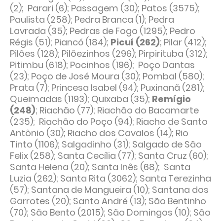
(2); Parari (6); Passagem (30); Patos (3575);
Paulista (258); Pedra Branca (1); Pedra
Lavrada (35); Pedras de Fogo (1295); Pedro
Régis (51); Piancó (184);
Picuí (262)
; Pilar (412);
Pilões (128); Pilõezinhos (296); Pirpirituba (312);
Pitimbu (618); Pocinhos (196); Poço Dantas
(23); Poço de José Moura (30); Pombal (580);
Prata (7); Princesa Isabel (94); Puxinanã (281);
Queimadas (1193); Quixaba (35);
Remígio
(248)
; Riachão (77); Riachão do Bacamarte
(235); Riachão do Poço (94); Riacho de Santo
Antônio (30); Riacho dos Cavalos (14); Rio
Tinto (1106); Salgadinho (31); Salgado de São
Felix (258); Santa Cecília (77); Santa Cruz (60);
Santa Helena (20); Santa Inês (68); Santa
Luzia (262); Santa Rita (3062); Santa Terezinha
(57); Santana de Mangueira (10); Santana dos
Garrotes (20); Santo André (13); São Bentinho
(70); São Bento (2015); São Domingos (10); São