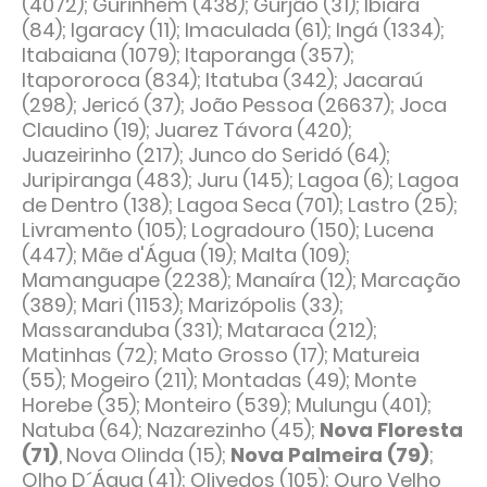
(4072); Gurinhém (438); Gurjão (31); Ibiara
(84); Igaracy (11); Imaculada (61); Ingá (1334);
Itabaiana (1079); Itaporanga (357);
Itapororoca (834); Itatuba (342); Jacaraú
(298); Jericó (37); João Pessoa (26637); Joca
Claudino (19); Juarez Távora (420);
Juazeirinho (217); Junco do Seridó (64);
Juripiranga (483); Juru (145); Lagoa (6); Lagoa
de Dentro (138); Lagoa Seca (701); Lastro (25);
Livramento (105); Logradouro (150); Lucena
(447); Mãe d'Água (19); Malta (109);
Mamanguape (2238); Manaíra (12); Marcação
(389); Mari (1153); Marizópolis (33);
Massaranduba (331); Mataraca (212);
Matinhas (72); Mato Grosso (17); Matureia
(55); Mogeiro (211); Montadas (49); Monte
Horebe (35); Monteiro (539); Mulungu (401);
Natuba (64); Nazarezinho (45);
Nova Floresta
(71)
, Nova Olinda (15);
Nova Palmeira (79)
;
Olho D´Água (41); Olivedos (105); Ouro Velho